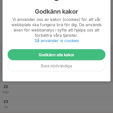
17
Godkänn kakor
Ons
Vi använder oss av kakor (cookies) för att vår
18
webbplats ska fungera bra för dig. De används
Tor
även för webbanalys i syfte att hjälpa oss att
19
förbättra våra tjänster.
Så använder vi cookies
Fre
20
Godkänn alla kakor
Lör
21
Bara nödvändiga
Sön
v.52
22
Mån
23
Tis