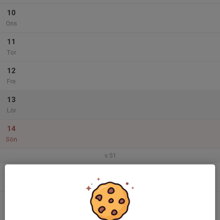
10
Ons
11
Tor
12
Fre
13
Lör
14
Sön
v.51
15
Mån
16
Tis