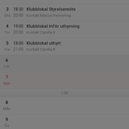
3
18:30
Klubblokal Styrelsemöte
20:00
Ons
Kontakt Marcus Remnehag
4
19:00
Klubblokal Inför uthyrning
20:00
Tor
Kontakt Camilla R
5
18:00
Klubblokal uthyrt
21:00
Fre
Kontakt Camilla R
6
Lör
7
Sön
v.50
8
Mån
9
Tis