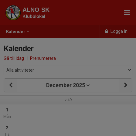
ALNÖ SK
Klubblokal
Logga in
Kalender
Kalender
Gå till idag
|
Prenumerera
December 2025
v.49
1
Mån
2
Tis