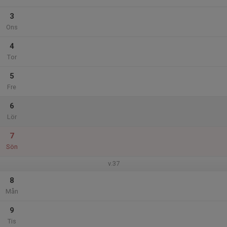
3
Ons
4
Tor
5
Fre
6
Lör
7
Sön
v.37
8
Mån
9
Tis