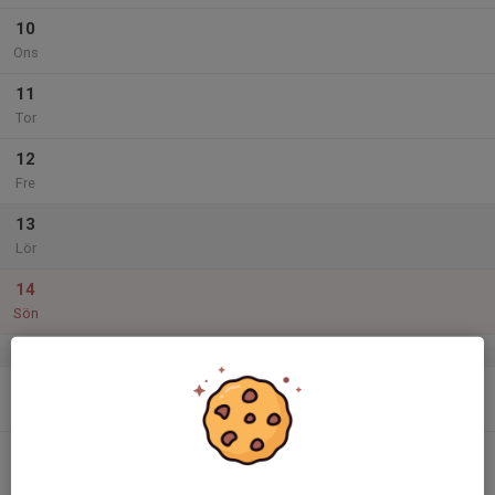
10
Ons
11
Tor
12
Fre
13
Lör
14
Sön
v.38
15
Mån
16
Tis