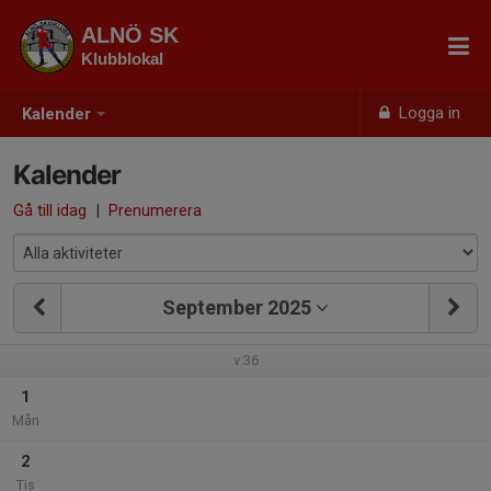
ALNÖ SK
Klubblokal
Logga in
Kalender
Kalender
Gå till idag
|
Prenumerera
September 2025
v.36
1
Mån
2
Tis