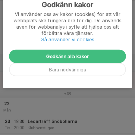
Godkänn kakor
17
Ons
Vi använder oss av kakor (cookies) för att vår
webbplats ska fungera bra för dig. De används
18
även för webbanalys i syfte att hjälpa oss att
Tor
förbättra våra tjänster.
Så använder vi cookies
19
Fre
Godkänn alla kakor
20
Lör
Bara nödvändiga
21
Sön
v.39
22
Mån
23
18:30
Ledarträff Snöbollarna
20:00
Tis
Klubbenstugan