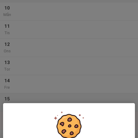
10
Mån
11
Tis
12
Ons
13
Tor
14
Fre
15
Lör
16
Sön
v.34