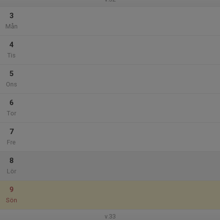
3
Mån
4
Tis
5
Ons
6
Tor
7
Fre
8
Lör
9
Sön
v.33