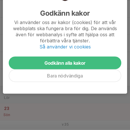
17
Godkänn kakor
Mån
Vi använder oss av kakor (cookies) för att vår
18
webbplats ska fungera bra för dig. De används
Tis
även för webbanalys i syfte att hjälpa oss att
19
förbättra våra tjänster.
Så använder vi cookies
Ons
20
Godkänn alla kakor
Tor
21
Bara nödvändiga
Fre
22
Lör
23
Sön
v.35