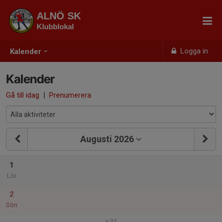
ALNÖ SK
Klubblokal
Logga in
Kalender
Kalender
Gå till idag
|
Prenumerera
Augusti 2026
1
Lör
2
Sön
v.32