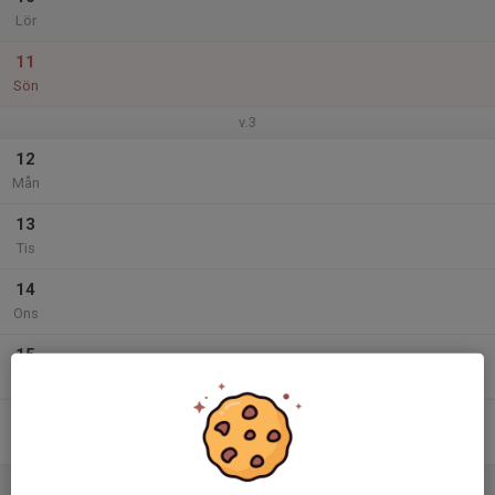
Lör
11
Sön
v.3
12
Mån
13
Tis
14
Ons
15
Tor
16
Fre
17