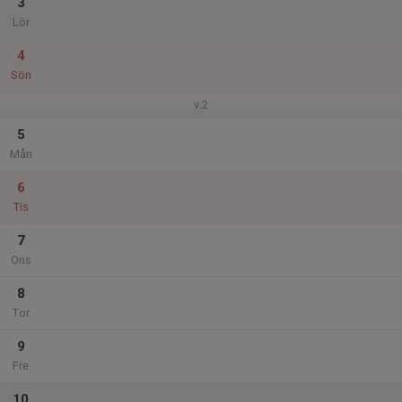
3
Lör
4
Sön
v.2
5
Mån
6
Tis
7
Ons
8
Tor
9
Fre
10