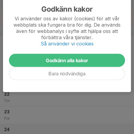
Lör
Godkänn kakor
18
Vi använder oss av kakor (cookies) för att vår
Sön
webbplats ska fungera bra för dig. De används
även för webbanalys i syfte att hjälpa oss att
v.4
förbättra våra tjänster.
19
Så använder vi cookies
Mån
20
Godkänn alla kakor
Tis
Bara nödvändiga
21
Ons
22
Tor
23
Fre
24