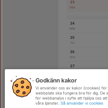
23
Sön
24
Mån
25
Tis
26
Ons
27
Tor
Godkänn kakor
28
Fre
Vi använder oss av kakor (cookies) för 
webbplats ska fungera bra för dig. De
för webbanalys i syfte att hjälpa oss att
våra tjänster.
Så använder vi cookies