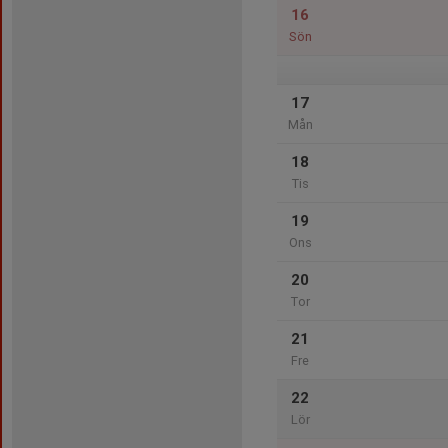
16
Sön
17
Mån
18
Tis
19
Ons
20
Tor
21
Fre
22
Lör