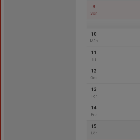
9
Sön
10
Mån
11
Tis
12
Ons
13
Tor
14
Fre
15
Lör