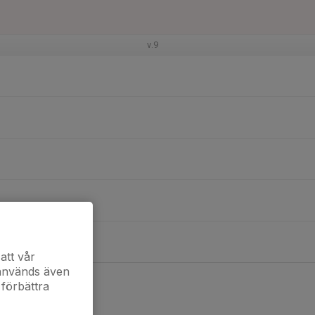
v.9
att vår
 används även
 förbättra