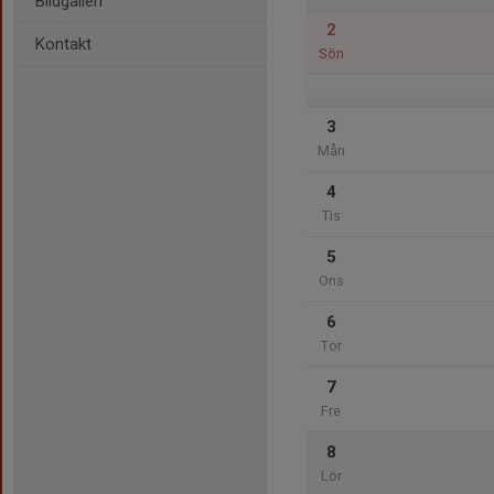
Bildgalleri
2
Kontakt
Sön
3
Mån
4
Tis
5
Ons
6
Tor
7
Fre
8
Lör