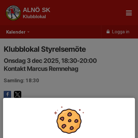
ALNÖ SK
Klubblokal
Logga in
Kalender
Klubblokal Styrelsemöte
Onsdag 3 dec 2025, 18:30-20:00
Kontakt Marcus Remnehag
Samling: 18:30