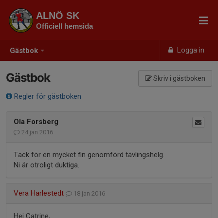
ALNÖ SK
Officiell hemsida
Logga in
Gästbok
Gästbok
Skriv i gästboken
Regler för gästboken
Ola Forsberg
24 jan 2016
Tack för en mycket fin genomförd tävlingshelg.
Ni är otroligt duktiga.
Vera Harlestedt
18 jan 2016
Hej Catrine,