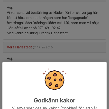
Hej,
Vi var sena vid beställning av kläder. Därför skriver jag här
för att höra om det är någon som har "begagnade"
överdragskläder/träningskläder strl 140, som man vill sälja.
Hör isåfall av er på 070-691 92 42.
Med vänlig hälsning, Fredrik Harlestedt
Vera Harlestedt
17 jan 2016
Hej,
Vi var sena vid beställning av kläder. Därför skriver jag här
för att höra om det är någon som har "begagnade"
överdragskläder/träningskläder strl 140, som man vill sälja.
Hör isåfall av er på 070-691 92 42.
Med vänlig hälsning, Fredrik Harlestedt
Ola Forsberg
Godkänn kakor
18 mar 2014
Vi använder oss av kakor (cookies) för att vår