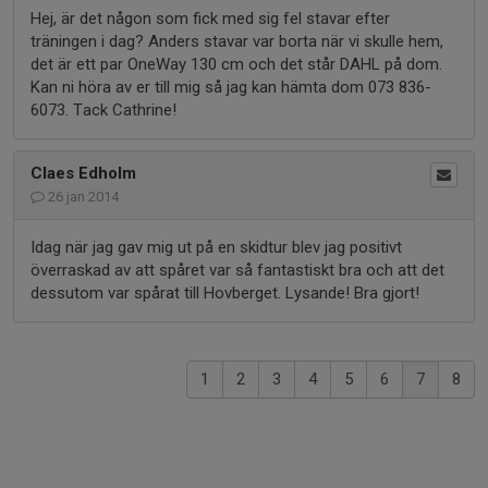
Hej, är det någon som fick med sig fel stavar efter
träningen i dag? Anders stavar var borta när vi skulle hem,
det är ett par OneWay 130 cm och det står DAHL på dom.
Kan ni höra av er till mig så jag kan hämta dom 073 836-
6073. Tack Cathrine!
Claes Edholm
26 jan 2014
Idag när jag gav mig ut på en skidtur blev jag positivt
överraskad av att spåret var så fantastiskt bra och att det
dessutom var spårat till Hovberget. Lysande! Bra gjort!
1
2
3
4
5
6
7
8