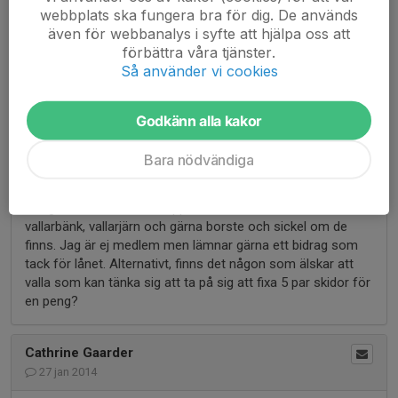
webbplats ska fungera bra för dig. De används
Härligt med tävling,
även för webbanalys i syfte att hjälpa oss att
Blev väldigt glad när jag såg den proffsiga inbjudan
förbättra våra tjänster.
arbetsorganisationen med beskrivning av arbetsuppgifter.
Så använder vi cookies
Mycket bra jobbat!
Godkänn alla kakor
Matilda
4 feb 2014
Bara nödvändiga
Finns det någon vallarbod uppe vid skidspåret att låna/hyra
in sig i? Dax att fräscha upp skidorna med behöver låna
vallarbänk, vallarjärn och gärna borste och sickel om de
finns. Jag är ej medlem men lämnar gärna ett bidrag som
tack för lånet. Alternativt, finns det någon som älskar att
valla som kan tänka sig att ta på sig att fixa 5 par skidor för
en peng?
Cathrine Gaarder
27 jan 2014