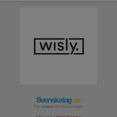
För
smarta
idrottsföreningar