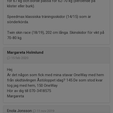
för 67 kg och borde passa för 62-70 kg (beroende på
klister eller burk).
Speedmax klassiska träningsskidor (14/15) som är
sönderkörda.
Twin skin race (18/19), 202 cm långa. Skinskidor för vikt på
70-80 kg.
Margareta Holmlund
15 feb 2020
Hej
Är det någon som fick med mina stavar OneWay med hem
från skidtävlingen Åstöloppet idag? 145 De som stod kvar
tog jag med hem, 150 OneWay
Hör av dig till 070-3418575
Margareta
Enola Jonsson
11 nov 2019