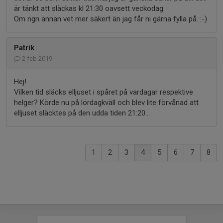
är tänkt att släckas kl 21:30 oavsett veckodag.
Om ngn annan vet mer säkert än jag får ni gärna fylla på. :-)
Patrik
2 feb 2019
Hej!
Vilken tid släcks elljuset i spåret på vardagar respektive
helger? Körde nu på lördagkväll och blev lite förvånad att
elljuset släcktes på den udda tiden 21:20...
1
2
3
4
5
6
7
8