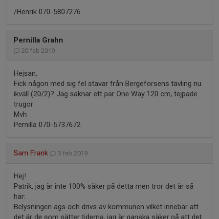
/Henrik 070-5807276
Pernilla Grahn
20 feb 2019
Hejsan,
Fick någon med sig fel stavar från Bergeforsens tävling nu
ikväll (20/2)? Jag saknar ett par One Way 120 cm, tejpade
trugor.
Mvh
Pernilla 070-5737672
Sam Frank
3 feb 2019
Hej!
Patrik, jag är inte 100% säker på detta men tror det är så
här:
Belysningen ägs och drivs av kommunen vilket innebär att
det är de som sätter tiderna, jag är ganska säker på att det