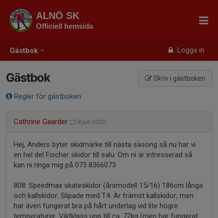
ALNÖ SK
Officiell hemsida
Logga in
Gästbok
Gästbok
Skriv i gästboken
Regler för gästboken
Cathrine Gaarder
8 jun 2020
Hej, Anders byter skidmärke till nästa säsong så nu har vi
en hel del Fischer skidor till salu. Om ni är intresserad så
kan ni ringa mig på 073 8366073.
808: Speedmax skateskidor (årsmodell 15/16) 186cm långa
och kallskidor. Slipade med T4. Är främst kallskidor, men
har även fungerat bra på hårt underlag vid lite högre
temperaturer. Viktklass upp till ca. 72kg (men har fungerat