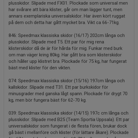
plusskidor. Slipade med FX01. Plockade som universal men
har svårare att bära klister, går om man lägger tunt, men
annars exemplariska universalskidor. Har även kört ruggat
på dem och detta har gått mycket bra. Vikt ca 66-71kg.
846: Speedmax klassiska skidor (16/17) 202cm långa och
plusskidor. Slipade med T5. Ett par för mig rena
klisterskidor då de är för hårda för mig. Funkar med burk
om man väger kring 80kg. Har gått bra som klisterskidor
och håller upp klistret bra. Plockade för 75 kg, har fungerat
bäst med klister för den vikten.
074: Speedmax klassiska skidor (15/16) 197cm långa och
kallskidor. Slipade med T31. Ett par burkskidor för
minusgrader med ganska lågt spann. Plockade för drygt 70
kg, men bör fungera bäst för 62-70 kg.
039: Speedmax klassiska skidor (14/15) 197c cm långa och
plusskidor. Slipade med B25 (Team Sportia Uppsala). Ett par
universalskidor som fungerat i de flesta fören, brukar dock
gå bäst i mellanföre och klister (för lättare åkare). Plockade