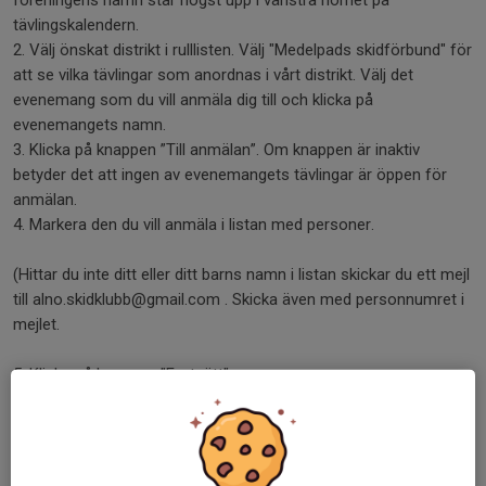
föreningens namn står högst upp i vänstra hörnet på
tävlingskalendern.
2. Välj önskat distrikt i rulllisten. Välj "Medelpads skidförbund" för
att se vilka tävlingar som anordnas i vårt distrikt. Välj det
evenemang som du vill anmäla dig till och klicka på
evenemangets namn.
3. Klicka på knappen ”Till anmälan”. Om knappen är inaktiv
betyder det att ingen av evenemangets tävlingar är öppen för
anmälan.
4. Markera den du vill anmäla i listan med personer.
(Hittar du inte ditt eller ditt barns namn i listan skickar du ett mejl
till alno.skidklubb@gmail.com . Skicka även med personnumret i
mejlet.
5. Klicka på knappen ”Fortsätt”.
6. Välj vilken klass den du anmäler ska tävla i.
7. Klicka på knappen ”Fortsätt”.
8. Du får en bekräftelse på vilka tävlingar och klasser du är
anmäld till.