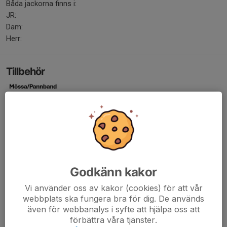
Båda jackorna finns i:
JR:
Dam:
Herr:
Tillbehör
Godkänn kakor
Vi använder oss av kakor (cookies) för att vår
webbplats ska fungera bra för dig. De används
även för webbanalys i syfte att hjälpa oss att
förbättra våra tjänster.
Klubben har en mössa och ett pannband för träning/tävling.