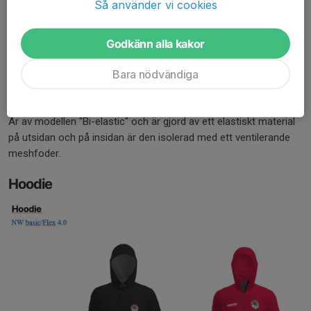
Så använder vi cookies
Mössa
- "Pulse Merino" är identisk med "Bi-elastic" men har även ett
Godkänn alla kakor
tunt lager merino i den nedre kanten av mössan. Dvs den har
Bara nödvändiga
samma funktion men är lite varmare.
Pannband
Är av modellen "Bi-elastic" och är gjord av ett elastiskt material
på utsidan och på insidan är den isolerad med ett ventilerande
meshfoder.
Hoodie