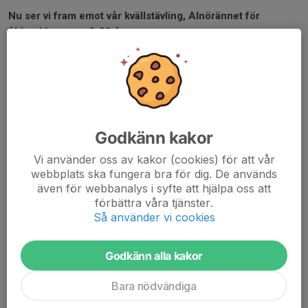
Nu ser vi fram emot vår kvällstävling, Alnörännet för
åldersklasserna 9-20 år.
15 februari, med första start kl 18.30. Anmälan sker i
Tävlingskalendern.
Välkomna!
Inbjudan
PM
Godkänn kakor
Banskisser
Programblad
Vi använder oss av kakor (cookies) för att vår
webbplats ska fungera bra för dig. De används
Stort Tack till våra sponsorer och samarbetspartners!
även för webbanalys i syfte att hjälpa oss att
förbättra våra tjänster.
Dokumentation tävlingsdagskvällen
(publiceras inför
Så använder vi cookies
tävlingskvällen)
Officiell startlista Alnörännet kvällstävling
Resultat Alnörännet kvällstävling
Godkänn alla kakor
Bara nödvändiga