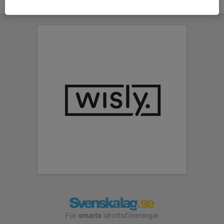
För
smarta
idrottsföreningar