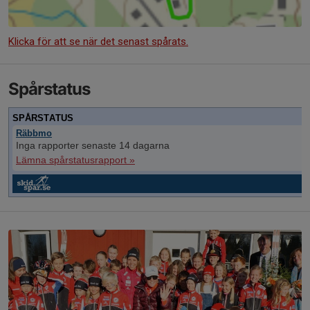
Klicka för att se när det senast spårats.
Spårstatus
SPÅRSTATUS
Räbbmo
Inga rapporter senaste 14 dagarna
Lämna spårstatusrapport »