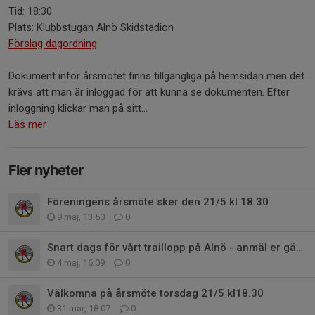
Tid: 18:30
Plats: Klubbstugan Alnö Skidstadion
Förslag dagordning
Dokument inför årsmötet finns tillgängliga på hemsidan men det
krävs att man är inloggad för att kunna se dokumenten. Efter
inloggning klickar man på sitt...
Läs mer
Fler nyheter
Föreningens årsmöte sker den 21/5 kl 18.30
9 maj, 13:50
0
Snart dags för vårt traillopp på Alnö - anmäl er gärna nu
4 maj, 16:09
0
Välkomna på årsmöte torsdag 21/5 kl18.30
31 mar, 18:07
0