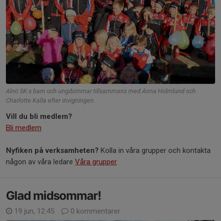
Alnö SK:s barn och ungdommar tillsammans med Anna Holmlund och
Charlotte Kalla efter invigningen.
Vill du bli medlem?
Bli medlem
Nyfiken på verksamheten?
Kolla in våra grupper och kontakta
någon av våra ledare
Våra grupper
Glad midsommar!
19 jun, 12:45
0 kommentarer