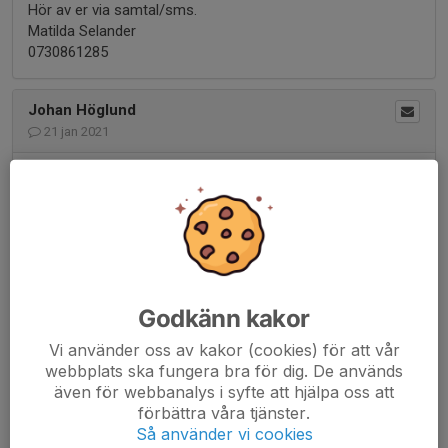
Hör av er via samtal/sms.
Matilda Selander
0730861285
Johan Höglund
21 jan 2021
Hej,
Söker klubbkläder i storlek ca 130-140. Jacka, byxa, väst.
Hör gärna av er om ni har att sälja.
/Johan (070-5864523)
Idun Arburua Vestman
19 okt 2020
Godkänn kakor
Glömde skriva vem ni kontaktar 😬
Vi använder oss av kakor (cookies) för att vår
Lisa 070-33 34 225
webbplats ska fungera bra för dig. De används
även för webbanalys i syfte att hjälpa oss att
förbättra våra tjänster.
Idun Arburua Vestman
19 okt 2020
Så använder vi cookies