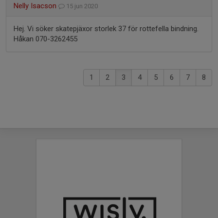
Nelly Isacson
15 jun 2020
Hej. Vi söker skatepjäxor storlek 37 för rottefella bindning.
Håkan 070-3262455
1
2
3
4
5
6
7
8