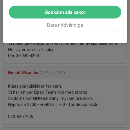
Söker combipjäxa stl 38 eller med innermått ca 24,5-25cm
Godkänn alla kakor
Per Westfal
21 sep 2020
Bara nödvändiga
Hej,
Vi söker jacka,byxa och väst storlek 160 av klubbkläderna.
Hör av er om ni vill sälja.
Per 0706924294
Henrik Wikander
28 aug 2020
Klassiska rullskidor för barn.
Vi har ett par Elpex Team 480 med broms.
Skidorna har NNN bindning, mycket bra skick.
Nypris ca 2700:- vi vill ha 1700:- för dessa skidor.
070-5807276