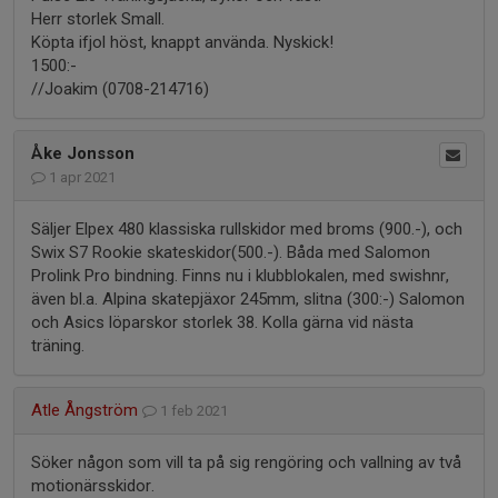
Herr storlek Small.
Köpta ifjol höst, knappt använda. Nyskick!
1500:-
//Joakim (0708-214716)
Åke Jonsson
1 apr 2021
Säljer Elpex 480 klassiska rullskidor med broms (900.-), och
Swix S7 Rookie skateskidor(500.-). Båda med Salomon
Prolink Pro bindning. Finns nu i klubblokalen, med swishnr,
även bl.a. Alpina skatepjäxor 245mm, slitna (300:-) Salomon
och Asics löparskor storlek 38. Kolla gärna vid nästa
träning.
Atle Ångström
1 feb 2021
Söker någon som vill ta på sig rengöring och vallning av två
motionärsskidor.