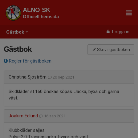
ALNÖ SK
Officiell hemsida
Logga in
Gästbok
Gästbok
Skriv i gästboken
Regler för gästboken
Christina Sjöström
20 sep 2021
Skidkläder st.160 önskas köpas. Jacka, byxa och gärna
väst.
Joakim Edlund
16 sep 2021
Klubbkläder säljes:
Pulse 2.0 Träningsjacka, byxor och väst.