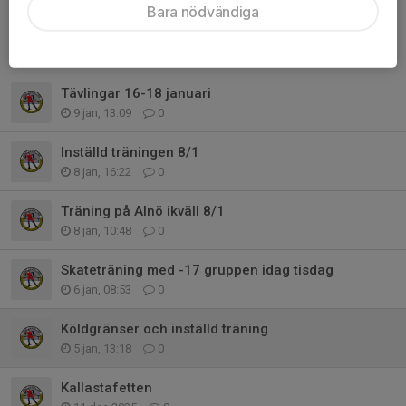
Bara nödvändiga
Info inför helgen
14 jan, 17:17
0
Tävlingar 16-18 januari
9 jan, 13:09
0
Inställd träningen 8/1
8 jan, 16:22
0
Träning på Alnö ikväll 8/1
8 jan, 10:48
0
Skateträning med -17 gruppen idag tisdag
6 jan, 08:53
0
Köldgränser och inställd träning
5 jan, 13:18
0
Kallastafetten