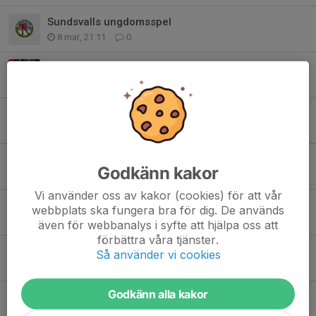
Sundsvalls ungdomsspel
8 mar, 21:11
0
Träning 19/2 torsdag Skiathlon
19 feb, 09:01
0
Sankt Olofsrännet i helgen
17 feb, 19:13
0
Lucksta skidan / Bror Viklunds lopp 14/2
Godkänn kakor
13 feb, 17:05
0
Vi använder oss av kakor (cookies) för att vår
Inställd träning 27/1
webbplats ska fungera bra för dig. De används
27 jan, 12:25
0
även för webbanalys i syfte att hjälpa oss att
förbättra våra tjänster.
Inställd träning 26/1
Så använder vi cookies
26 jan, 15:22
0
Godkänn alla kakor
Tävling 31/1
25 jan, 20:19
0