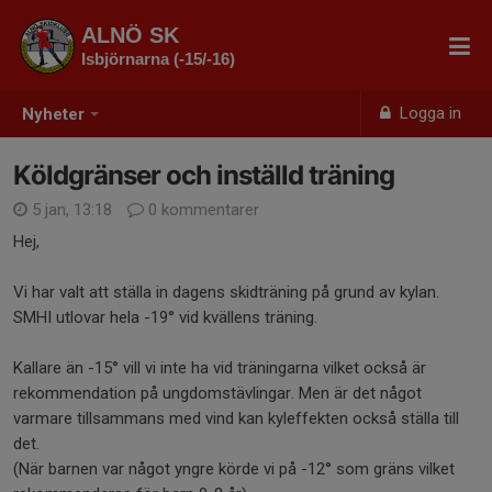
ALNÖ SK
Isbjörnarna (-15/-16)
Logga in
Nyheter
Köldgränser och inställd träning
5 jan, 13:18
0 kommentarer
Hej,
Vi har valt att ställa in dagens skidträning på grund av kylan.
SMHI utlovar hela -19° vid kvällens träning.
Kallare än -15° vill vi inte ha vid träningarna vilket också är
rekommendation på ungdomstävlingar. Men är det något
varmare tillsammans med vind kan kyleffekten också ställa till
det.
(När barnen var något yngre körde vi på -12° som gräns vilket