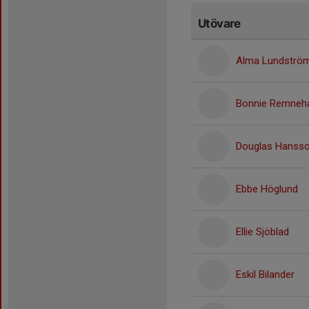
Utövare
Alma Lundströ
Bonnie Remneh
Douglas Hanss
Ebbe Höglund
Ellie Sjöblad
Eskil Bilander