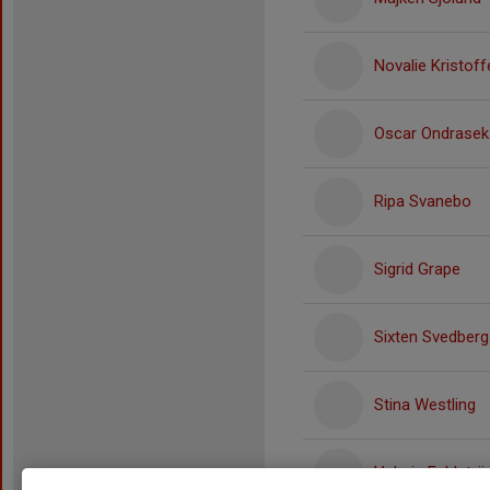
Novalie Kristof
Oscar Ondrasek
Ripa Svanebo
Sigrid Grape
Sixten Svedberg
Stina Westling
Valerie Fahlströ