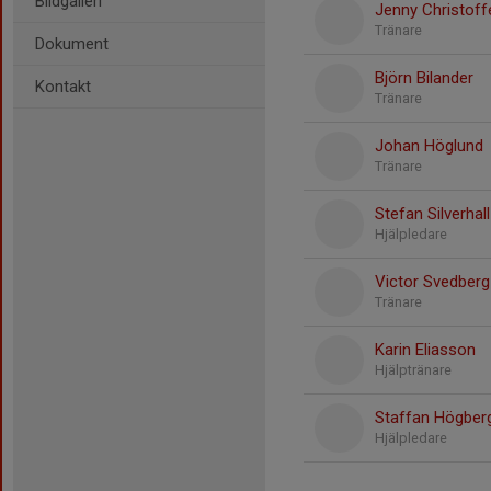
Bildgalleri
Jenny Christof
Tränare
Dokument
Björn Bilander
Kontakt
Tränare
Johan Höglund
Tränare
Stefan Silverhall
Hjälpledare
Victor Svedberg
Tränare
Karin Eliasson
Hjälptränare
Staffan Högber
Hjälpledare