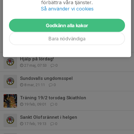
förbättra våra tjänster.
Så använder vi cookies
Kommentarer
Godkänn alla kakor
Bara nödvändiga
Tidigare nyheter
Hjälp på lördag!
27 maj, 07:53
0
Sundsvalls ungdomsspel
8 mar, 21:11
0
Träning 19/2 torsdag Skiathlon
19 feb, 09:01
0
Sankt Olofsrännet i helgen
17 feb, 19:13
0