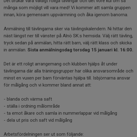
Det brukar vara väldigt roliga tävlingar och det vore kul om så
många som möjligt vill vara med! Vi kommer att samla gruppen
innan, köra gemensam uppvärmning och åka igenom banorna.
Anmälning till tävlingarna sker via tävlingskalendern. Ni hittar den
näst längst ner till vänster på Alnö SK:s hemsida. Välj rätt tävling,
tryck sedan på anmälan, hitta rätt barn, välj rätt klass och skicka
in anmälan.
Sista anmälningsdag torsdag 15 januari kl. 16:00.
Det är ett roligt arrangemang och klubben hjälps åt under
tävlingarna där alla träningsgrupper har olika ansvarsområde och
minst en vuxen per barn förväntas hjälpa till. Isbjörnarna ansvar
för målgång och vi kommer bland annat att:
- blanda och värma saft
- ställa i ordning målområde
- ta emot åkare och samla in nummerlappar vid målgång
- dela ut pris och saft vid målgång
Arbetsfördelningen ser ut som följande: