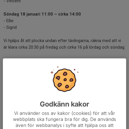
- Vincent
Söndag 18 januari 11:00 – cirka 14:00
- Ellie
- Sigrid
Vi hjälps åt att plocka undan efter tävlingarna, räkna med att vi
är klara cirka 20:30 på fredag och cirka 16 på lördag och söndag.
Om man inte kan komma på sitt pass så ansvarar man själv för
att byta.
Vi ser fram emot roliga och utmanande tävlingar!
Tveka inte att ta kontakt om ni har några funderingar.
/Ledarna
Godkänn kakor
Dela nyhet
Vi använder oss av kakor (cookies) för att vår
webbplats ska fungera bra för dig. De används
även för webbanalys i syfte att hjälpa oss att