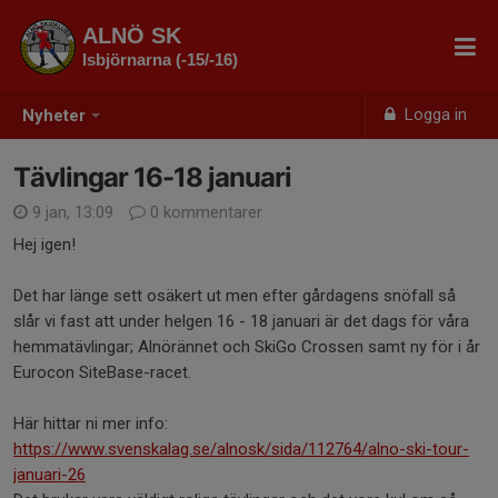
ALNÖ SK
Isbjörnarna (-15/-16)
Logga in
Nyheter
Tävlingar 16-18 januari
9 jan, 13:09
0 kommentarer
Hej igen!
Det har länge sett osäkert ut men efter gårdagens snöfall så
slår vi fast att under helgen 16 - 18 januari är det dags för våra
hemmatävlingar; Alnörännet och SkiGo Crossen samt ny för i år
Eurocon SiteBase-racet.
Här hittar ni mer info:
https://www.svenskalag.se/alnosk/sida/112764/alno-ski-tour-
januari-26