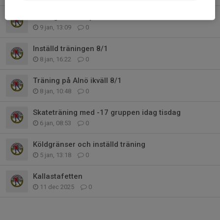
Tävlingar 16-18 januari
9 jan, 13:09
0
Inställd träningen 8/1
8 jan, 16:22
0
Träning på Alnö ikväll 8/1
8 jan, 10:48
0
Skateträning med -17 gruppen idag tisdag
6 jan, 08:53
0
Köldgränser och inställd träning
5 jan, 13:18
0
Kallastafetten
11 dec 2025
0