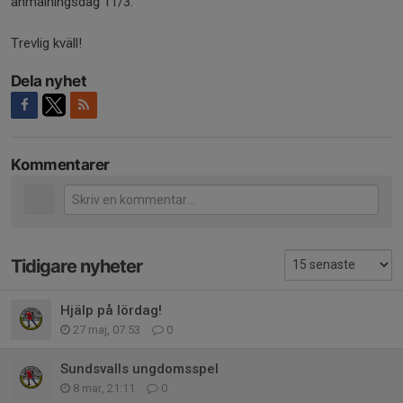
anmälningsdag 11/3.
Trevlig kväll!
Dela nyhet
Kommentarer
Tidigare nyheter
Hjälp på lördag!
27 maj, 07:53
0
Sundsvalls ungdomsspel
8 mar, 21:11
0