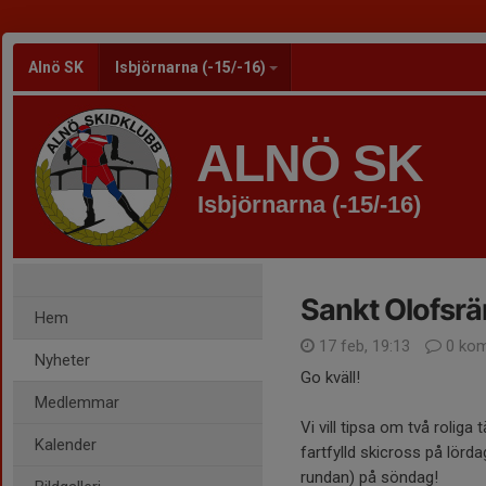
Alnö SK
Isbjörnarna (-15/-16)
ALNÖ SK
Isbjörnarna (-15/-16)
Sankt Olofsrä
Hem
17 feb, 19:13
0 kom
Nyheter
Go kväll!
Medlemmar
Vi vill tipsa om två roliga
Kalender
fartfylld skicross på lörda
rundan) på söndag!