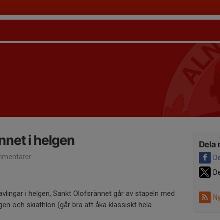
nnet i helgen
Dela 
mentarer
De
De
 tävlingar i helgen, Sankt Olofsrännet går av stapeln med
Ny
gen och skiathlon (går bra att åka klassiskt hela