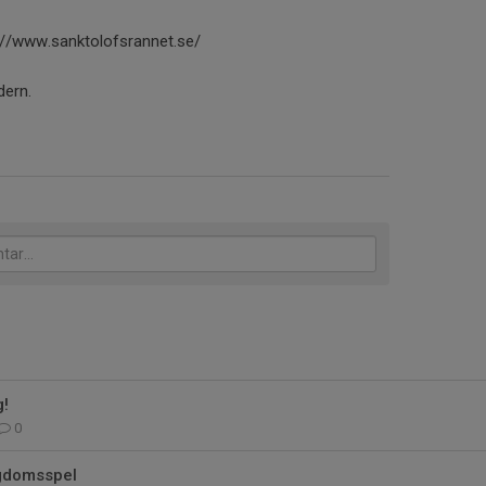
s://www.sanktolofsrannet.se/
dern.
g!
0
gdomsspel