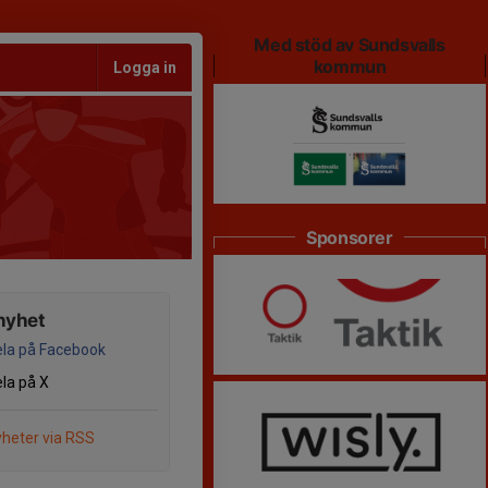
Med stöd av Sundsvalls
kommun
Logga in
Sponsorer
nyhet
la på Facebook
la på X
heter via RSS