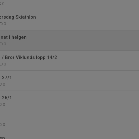
0
orsdag Skiathlon
0
net i helgen
0
 / Bror Viklunds lopp 14/2
0
g 27/1
0
g 26/1
0
0
gen