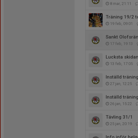
8 mar, 21:11
Träning 19/2 t
19 feb, 09:01
Sankt Olofsrän
17 feb, 19:13
Lucksta skidan
13 feb, 17:05
Inställd tränin
27 jan, 12:25
Inställd tränin
26 jan, 15:22
Tävling 31/1
25 jan, 20:19
Info inför hel