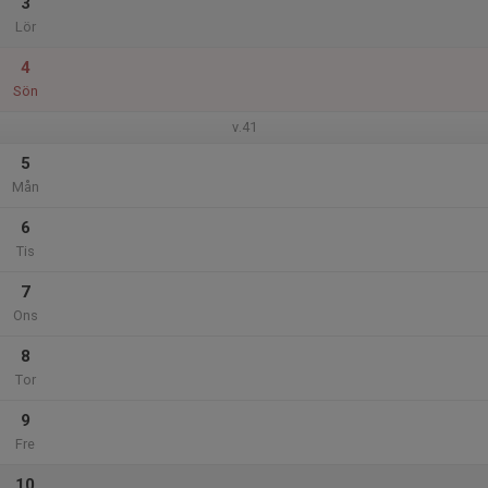
3
Lör
4
Sön
v.41
5
Mån
6
Tis
7
Ons
8
Tor
9
Fre
10