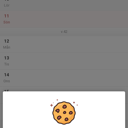
Lör
11
Sön
v.42
12
Mån
13
Tis
14
Ons
15
Tor
16
Fre
17