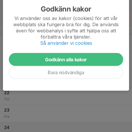
Lör
Godkänn kakor
18
Vi använder oss av kakor (cookies) för att vår
Sön
webbplats ska fungera bra för dig. De används
även för webbanalys i syfte att hjälpa oss att
v.43
förbättra våra tjänster.
19
Så använder vi cookies
Mån
20
Godkänn alla kakor
Tis
Bara nödvändiga
21
Ons
22
Tor
23
Fre
24