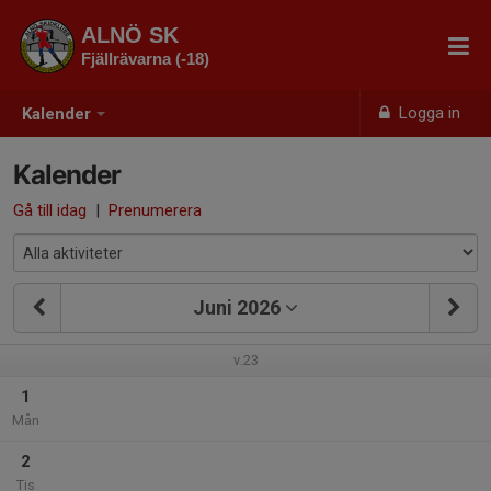
ALNÖ SK
Fjällrävarna (-18)
Logga in
Kalender
Kalender
Gå till idag
|
Prenumerera
Juni 2026
v.23
1
Mån
2
Tis