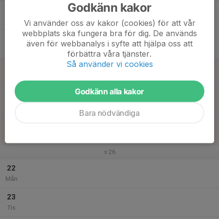
Godkänn kakor
17
Ons
Vi använder oss av kakor (cookies) för att vår
webbplats ska fungera bra för dig. De används
18
även för webbanalys i syfte att hjälpa oss att
Tor
förbättra våra tjänster.
Så använder vi cookies
19
Fre
Godkänn alla kakor
20
Lör
Bara nödvändiga
21
Sön
v.26
22
Mån
23
Tis