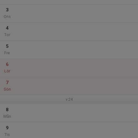
3
Ons
4
Tor
5
Fre
6
Lör
7
Sön
v.24
8
Mån
9
Tis