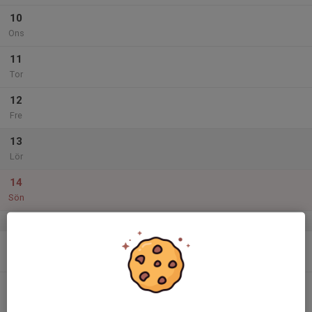
10
Ons
11
Tor
12
Fre
13
Lör
14
Sön
v.25
15
Mån
16
Tis