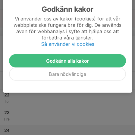
12:00
Lör
Alnö Skidstadion
Godkänn kakor
18
11:00
Alnörännet
Vi använder oss av kakor (cookies) för att vår
12:00
Sön
Alnö Skidstadion
webbplats ska fungera bra för dig. De används
även för webbanalys i syfte att hjälpa oss att
v.4
förbättra våra tjänster.
19
Så använder vi cookies
Mån
20
18:15
Träning Fjällrävarna
Godkänn alla kakor
19:15
Tis
Alnö Skidstadion
Bara nödvändiga
21
Ons
22
Tor
23
Fre
24