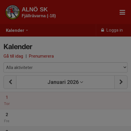
ALNÖ SK
Fjällrävarna (-18)
Logga in
Kalender
Kalender
Gå till idag
|
Prenumerera
Januari 2026
1
Tor
2
Fre