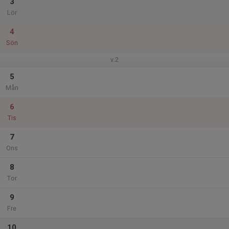
3
Lör
4
Sön
v.2
5
Mån
6
Tis
7
Ons
8
Tor
9
Fre
10