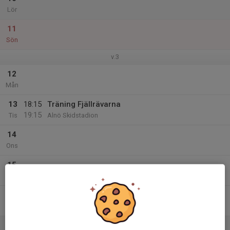
Lör
11
Sön
v.3
12
Mån
13
18:15
Träning Fjällrävarna
19:15
Tis
Alnö Skidstadion
14
Ons
15
Tor
16
Fre
17
11:00
Skigo Crossen