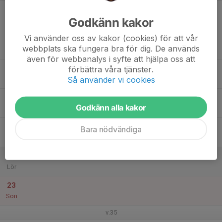
17
Godkänn kakor
Mån
Vi använder oss av kakor (cookies) för att vår
18
webbplats ska fungera bra för dig. De används
Tis
även för webbanalys i syfte att hjälpa oss att
19
förbättra våra tjänster.
Så använder vi cookies
Ons
20
Godkänn alla kakor
Tor
21
Bara nödvändiga
Fre
22
Lör
23
Sön
v.35