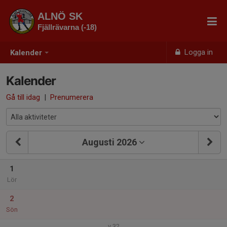
ALNÖ SK
Fjällrävarna (-18)
Logga in
Kalender
Kalender
Gå till idag
|
Prenumerera
Augusti 2026
1
Lör
2
Sön
v.32