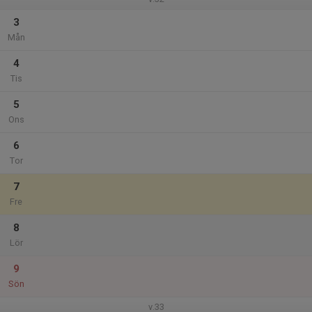
3
Mån
4
Tis
5
Ons
6
Tor
7
Fre
8
Lör
9
Sön
v.33