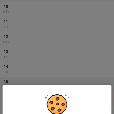
10
Mån
11
Tis
12
Ons
13
Tor
14
Fre
15
Lör
16
Sön
v.34