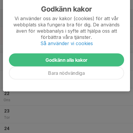
Fre
Godkänn kakor
18
Vi använder oss av kakor (cookies) för att vår
Lör
webbplats ska fungera bra för dig. De används
även för webbanalys i syfte att hjälpa oss att
19
förbättra våra tjänster.
Sön
Så använder vi cookies
v.30
20
Godkänn alla kakor
Mån
Bara nödvändiga
21
Tis
22
Ons
23
Tor
24