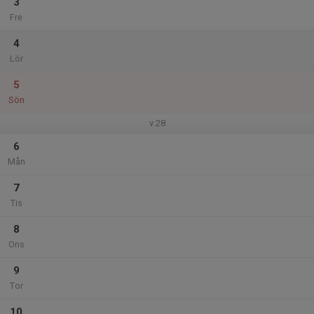
3
Fre
4
Lör
5
Sön
v.28
6
Mån
7
Tis
8
Ons
9
Tor
10