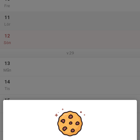
Fre
11
Lör
12
Sön
v.29
13
Mån
14
Tis
15
Ons
16
Tor
17