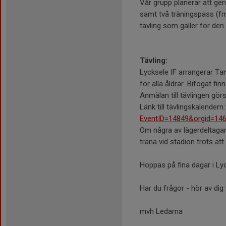
Vår grupp planerar att ge
samt två träningspass (f
tävling som gäller för den
Tävling:
Lycksele IF arrangerar Tann
för alla åldrar. Bifogat f
Anmälan till tävlingen görs
Länk till tävlingskalendern
EventID=14849&orgid=14
Om några av lägerdeltagarna
träna vid stadion trots att
Hoppas på fina dagar i Ly
Har du frågor - hör av dig 
mvh Ledarna