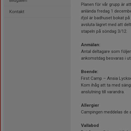
Bildgalleri
Planen för vår grupp är at
anlända fredag 1 decembe
Kontakt
ifjol är badhuset bokat på
avsluta lägret med att del
stapeln på söndag 3/12.
Anmälan:
Antal deltagare som följer
ankomstdag besvaras i ut
Boende:
First Camp – Ansia Lycks
Kom ihåg att ta med sängk
anslutning till varandra.
Allergier
Campingen meddelas de all
Vallabod