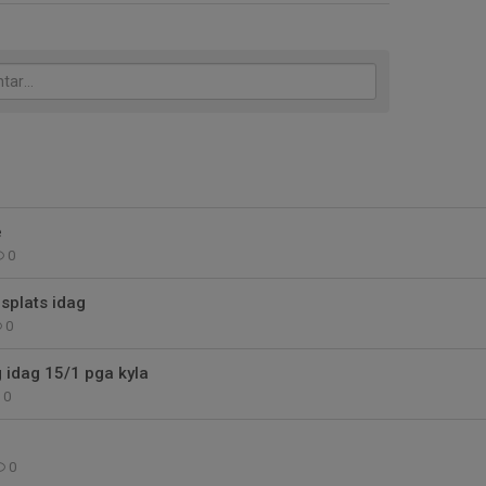
e
0
gsplats idag
0
g idag 15/1 pga kyla
0
0