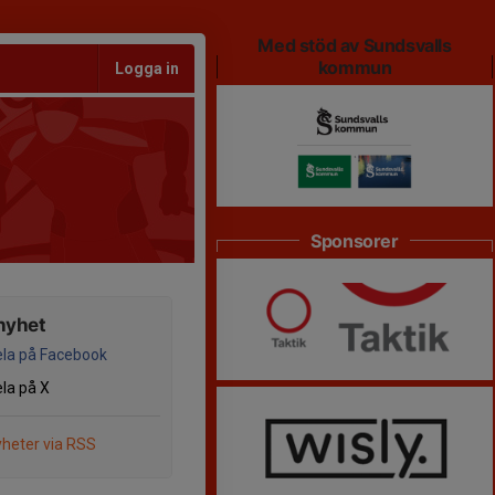
Med stöd av Sundsvalls
kommun
Logga in
Sponsorer
nyhet
la på Facebook
la på X
heter via RSS