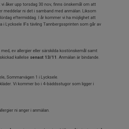
t vi åker upp torsdag 30 nov, finns önskemål om att
r meddelar ni det i samband med anmälan. Liksom
 lördag eftermiddag. I år kommer vi ha möjlighet att
ta i Lycksele IFs tävling Tannbergssprinten som går av
 med, ev allergier eller särskilda kostönskemål samt
skickad kallelse
senast 13/11
. Anmälan är bindande.
ele, Sommarvägen 1 i Lycksele.
läder. Vi kommer bo i 4-bäddsstugor som ligger i
ergier ni anger i anmälan.