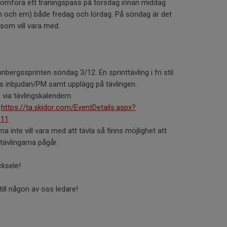
nomföra ett träningspass på torsdag innan middag
m och em) både fredag och lördag. På söndag är det
 som vill vara med.
bergssprinten söndag 3/12. En sprinttävling i fri stil
inns inbjudan/PM samt upplägg på tävlingen.
 via tävlingskalendern.
:
https://ta.skidor.com/EventDetails.aspx?
611
 inte vill vara med att tävla så finns möjlighet att
 tävlingarna pågår.
cksele!
till någon av oss ledare!