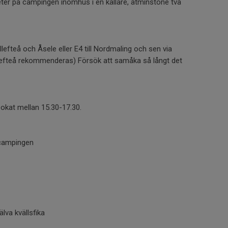
heter på campingen inomhus i en källare, åtminstone två
efteå och Åsele eller E4 till Nordmaling och sen via
llefteå rekommenderas) Försök att samåka så långt det
okat mellan 15.30-17.30.
 campingen
lva kvällsfika