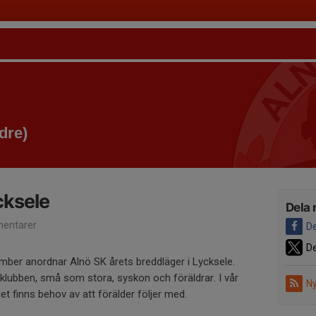
dre)
cksele
Dela 
entarer
De
De
ber anordnar Alnö SK årets breddläger i Lycksele.
 i klubben, små som stora, syskon och föräldrar. I vår
Ny
et finns behov av att förälder följer med.