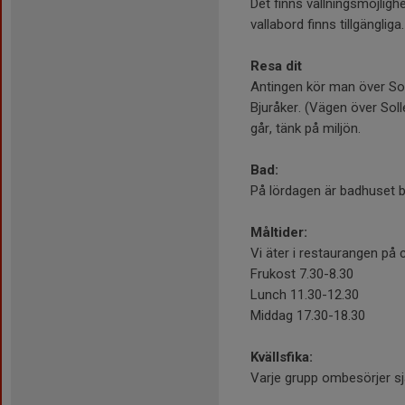
Det finns vallningsmöjlig
vallabord finns tillgängliga.
Resa dit
Antingen kör man över Soll
Bjuråker. (Vägen över So
går, tänk på miljön.
Bad:
På lördagen är badhuset b
Måltider:
Vi äter i restaurangen på
Frukost 7.30-8.30
Lunch 11.30-12.30
Middag 17.30-18.30
Kvällsfika:
Varje grupp ombesörjer sjä