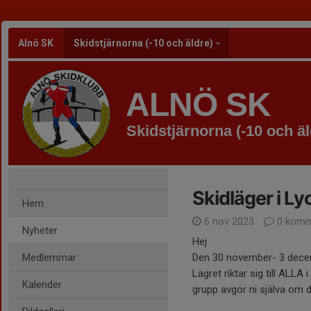
Alnö SK
Skidstjärnorna (-10 och äldre)
ALNÖ SK
Skidstjärnorna (-10 och äl
Skidläger i Ly
Hem
6 nov 2023
0 komm
Nyheter
Hej
Medlemmar
Den 30 november- 3 decem
Lägret riktar sig till ALLA
Kalender
grupp avgör ni själva om d