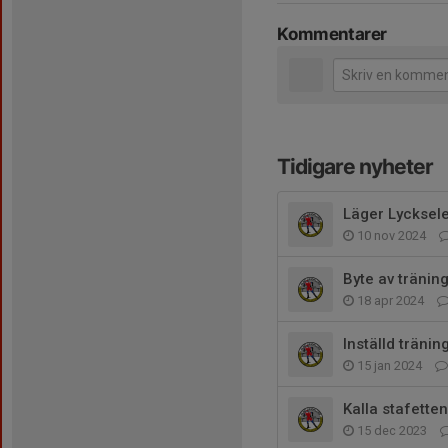
Kommentarer
Tidigare nyheter
Läger Lycksel
10 nov 2024
Byte av tränin
18 apr 2024
Inställd tränin
15 jan 2024
Kalla stafetten
15 dec 2023