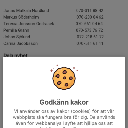
Jonas Matkala Nordlund 070-311 88 42
Markus Söderholm 070-230 84 62
Teresia Jonsson Ondrasek 070-661 04 64
Pernilla Grahn 070-573 76 72
Johan Sjölund 072-218 61 72
Carina Jacobsson 070-511 61 11
Dela nyhet
Kommentarer
Godkänn kakor
Vi använder oss av kakor (cookies) för att vår
Tidigare nyheter
webbplats ska fungera bra för dig. De används
även för webbanalys i syfte att hjälpa oss att