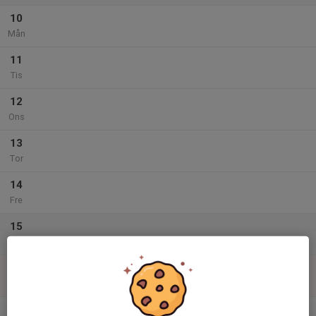
10
Mån
11
Tis
12
Ons
13
Tor
14
Fre
15
Lör
16
Sön
v.34