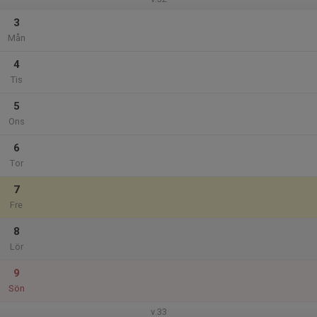
3
Mån
4
Tis
5
Ons
6
Tor
7
Fre
8
Lör
9
Sön
v.33