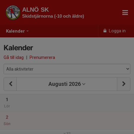
ALNÖ SK
Skidstjärnorna (-10 och äldre)
Logga in
Kalender
Kalender
Gå till idag
|
Prenumerera
Augusti 2026
1
Lör
2
Sön
v.32