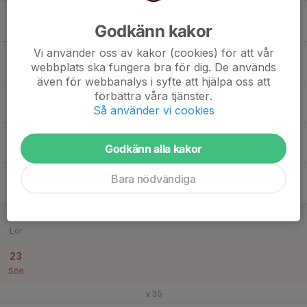
17
Godkänn kakor
Mån
Vi använder oss av kakor (cookies) för att vår
18
webbplats ska fungera bra för dig. De används
Tis
även för webbanalys i syfte att hjälpa oss att
19
förbättra våra tjänster.
Så använder vi cookies
Ons
20
Godkänn alla kakor
Tor
21
Bara nödvändiga
Fre
22
Lör
23
Sön
v.35