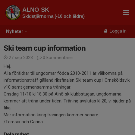
ALNÖ SK
Skidstjärnorna (-10 och äldre)
Logga in
Nyheter
Ski team cup information
27 sep 2023
0 kommentarer
Hej.
Alla föräldrar till ungdomar födda 2010-2011 är välkomna på
informationsträff gälland riksfinalen Ski team cup i Örnsköldsvik
v10 samt gemensamma träningar.
Onsdag 11/10 kl 18:30 på Alnö sk klubbstugan, ungdomarna
kommer att träna under tiden. Träning avslutas kl 20, vi bjuder på
fika.
Mer information kring träningen kommer senare.
/Teresia och Carina
Dela nyhet