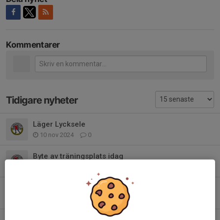
Kommentarer
Tidigare nyheter
Läger Lycksele
10 nov 2024
0
Byte av träningsplats idag
18 apr 2024
0
Inställd träning idag 15/1 pga kyla
15 jan 2024
0
Kalla stafetten