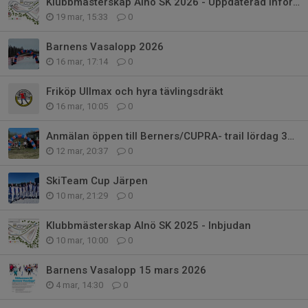
Klubbmästerskap Alnö SK 2026 - Uppdaterad information
19 mar, 15:33
0
Barnens Vasalopp 2026
16 mar, 17:14
0
Friköp Ullmax och hyra tävlingsdräkt
16 mar, 10:05
0
Anmälan öppen till Berners/CUPRA- trail lördag 30 maj 2026
12 mar, 20:37
0
SkiTeam Cup Järpen
10 mar, 21:29
0
Klubbmästerskap Alnö SK 2025 - Inbjudan
10 mar, 10:00
0
Barnens Vasalopp 15 mars 2026
4 mar, 14:30
0