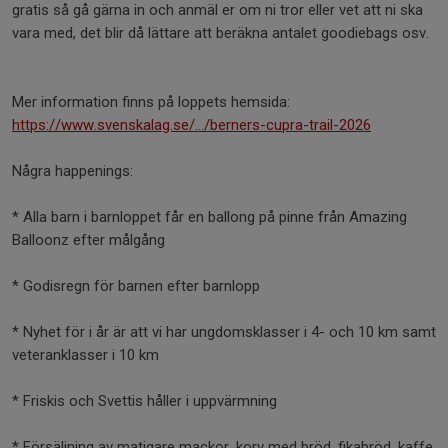
gratis så gå gärna in och anmäl er om ni tror eller vet att ni ska
vara med, det blir då lättare att beräkna antalet goodiebags osv.
Mer information finns på loppets hemsida:
https://www.svenskalag.se/.../berners-cupra-trail-2026
Några happenings:
* Alla barn i barnloppet får en ballong på pinne från Amazing
Balloonz efter målgång
* Godisregn för barnen efter barnlopp
* Nyhet för i år är att vi har ungdomsklasser i 4- och 10 km samt
veteranklasser i 10 km
* Friskis och Svettis håller i uppvärmning
* Försäljning av matigare mackor, korv med bröd, fikabröd, kaffe,