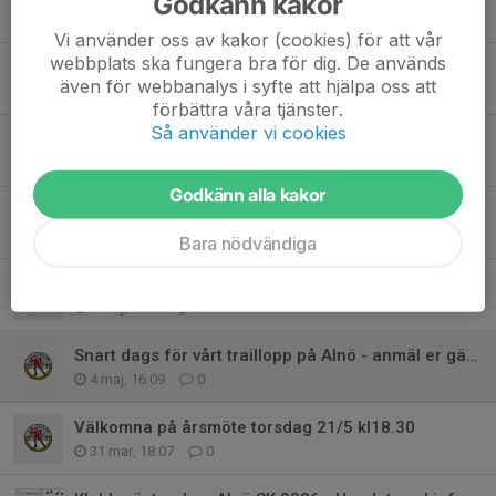
Godkänn kakor
4 jun, 20:17
0
Vi använder oss av kakor (cookies) för att vår
webbplats ska fungera bra för dig. De används
Berners/CUPRA- trail och resultat 2026
även för webbanalys i syfte att hjälpa oss att
30 maj, 16:52
0
förbättra våra tjänster.
Så använder vi cookies
Överskottsvirke!
21 maj, 21:33
0
Godkänn alla kakor
Årsmöte 18.30 torsdag 21/5
17 maj, 20:33
0
Bara nödvändiga
Föreningens årsmöte sker den 21/5 kl 18.30
9 maj, 13:50
0
Snart dags för vårt traillopp på Alnö - anmäl er gärna nu
4 maj, 16:09
0
Välkomna på årsmöte torsdag 21/5 kl18.30
31 mar, 18:07
0