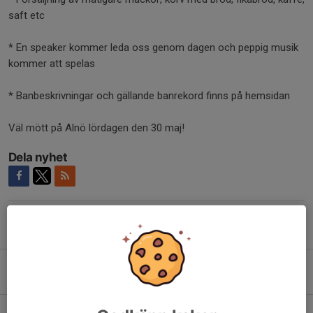
saft etc
* En speaker kommer leda oss genom dagen och peppig musik
kommer att spelas
* Banbeskrivningar och gällande banrekord finns på hemsidan
Väl mött på Alnö lördagen den 30 maj!
Dela nyhet
Tidigare nyheter
Glad midsommar!
19 jun, 12:45
0
Arbetskvällar 15-16 juni.