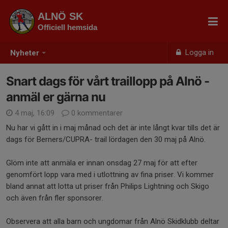
ALNÖ SK
Officiell hemsida
Logga in
Nyheter
Snart dags för vårt traillopp på Alnö -
anmäl er gärna nu
4 maj, 16:09
0 kommentarer
Nu har vi gått in i maj månad och det är inte långt kvar tills det är
dags för Berners/CUPRA- trail lördagen den 30 maj på Alnö.
Glöm inte att anmäla er innan onsdag 27 maj för att efter
genomfört lopp vara med i utlottning av fina priser. Vi kommer
bland annat att lotta ut priser från Philips Lightning och Skigo
och även från fler sponsorer.
Observera att alla barn och ungdomar från Alnö Skidklubb deltar