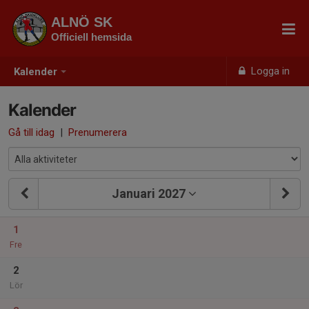
ALNÖ SK
Officiell hemsida
Logga in
Kalender
Kalender
Gå till idag
|
Prenumerera
Januari 2027
1
Fre
2
Lör