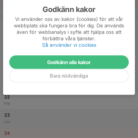
Sön
Godkänn kakor
v.3
Vi använder oss av kakor (cookies) för att vår
18
webbplats ska fungera bra för dig. De används
Mån
även för webbanalys i syfte att hjälpa oss att
förbättra våra tjänster.
19
Så använder vi cookies
Tis
20
Godkänn alla kakor
Ons
Bara nödvändiga
21
Tor
22
Fre
23
Lör
24