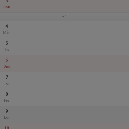
3
Sön
v.1
4
Mån
5
Tis
6
Ons
7
Tor
8
Fre
9
Lör
10