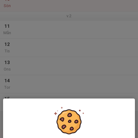
Sön
v.2
11
Mån
12
Tis
13
Ons
14
Tor
15
Fre
16
Lör
17