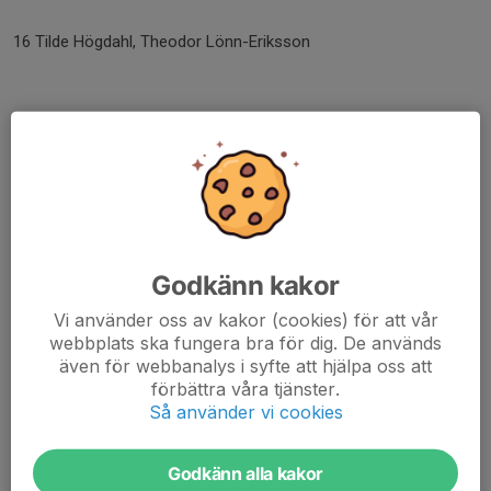
16 Tilde Högdahl, Theodor Lönn-Eriksson
Mvh Josefina, Trivselkommittén
Dela nyhet
Godkänn kakor
Kommentarer
Visa alla kommentarer (5)...
Vi använder oss av kakor (cookies) för att vår
Josefina Engström Lockner
26 jan, 08:13
webbplats ska fungera bra för dig. De används
Hej Christina.
även för webbanalys i syfte att hjälpa oss att
Jättebra att du hör av dig i detta kommentarsfält 👍.
förbättra våra tjänster.
Det kommer fungera utmärkt, stanna hemma och krya
Så använder vi cookies
på er ni.
Jag vet att det finns en del bullar i frysen, så inget att
tänka på denna gång.
Godkänn alla kakor
Mvh Josefina