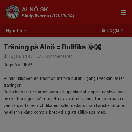
ALNÖ SK
Skidpjäxorna (-12/-13/-14)
Logga in
Nyheter
Träning på Alnö = Bullfika 🌞👐
12 jan, 14:45
5 kommentarer
Dags för FIKA!
Vi har i klubben en tradition att fika bullar 1 gång i veckan, efter
träningen.
Detta brukar för barnen vara ett uppskattat inspel i upplevelsen
av skidträningen, då man efter avslutad träning får komma in i
värmen, sitta ner och fika en bulle medans man kanske hittar en
ny eller välkänd kompis bredvid sig att sällskapa med.