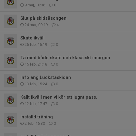
9 maj, 10:36
0
Slut på skidsäsongen
24 mar, 09:19
4
Skate ikväll
26 feb, 16:19
0
Ta med både skate och klassiskt imorgon
15 feb, 21:18
0
Info ang Luckstaskidan
13 feb, 15:24
0
Kallt ikväll men vi kör ett lugnt pass.
12 feb, 17:47
0
Inställd träning
2 feb, 16:30
0