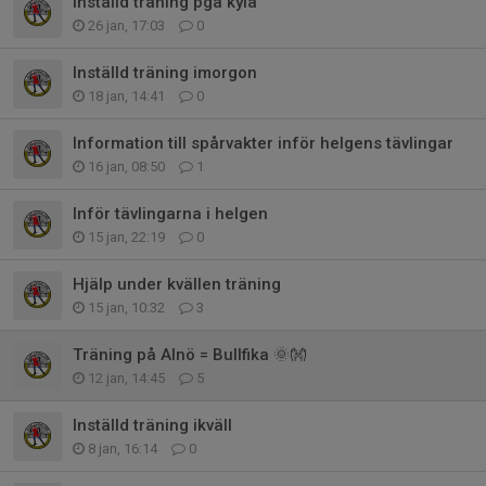
Inställd träning pga kyla
26 jan, 17:03
0
Inställd träning imorgon
18 jan, 14:41
0
Information till spårvakter inför helgens tävlingar
16 jan, 08:50
1
Inför tävlingarna i helgen
15 jan, 22:19
0
Hjälp under kvällen träning
15 jan, 10:32
3
Träning på Alnö = Bullfika 🌞👐
12 jan, 14:45
5
Inställd träning ikväll
8 jan, 16:14
0