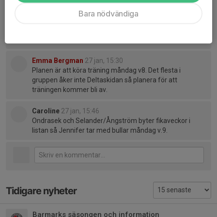
Bara nödvändiga
Caroline Ondrasek
26 jan, 08:53
Måndag vecka 8 är det sista delen av Deltaskidan.
Kommer det vara träning då?
Emma Bergman
27 jan, 15:30
Planen är att köra träning måndag v8. Det flesta i
gruppen åker inte Deltaskidan så planera för att
träningen kommer bli av.
Caroline
27 jan, 15:46
Ondrasek och Selander/Ångström byter fikaveckor i
listan så Jennifer tar med bullar måndag v.9.
Tidigare nyheter
Barmarks säsongen och information