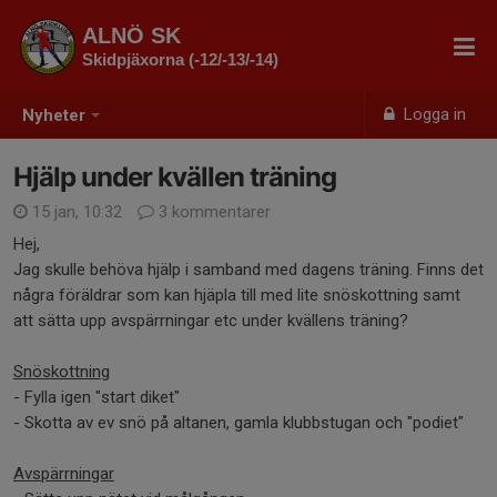
ALNÖ SK
Skidpjäxorna (-12/-13/-14)
Logga in
Nyheter
Hjälp under kvällen träning
15 jan, 10:32
3 kommentarer
Hej,
Jag skulle behöva hjälp i samband med dagens träning. Finns det
några föräldrar som kan hjäpla till med lite snöskottning samt
att sätta upp avspärrningar etc under kvällens träning?
Snöskottning
- Fylla igen "start diket"
- Skotta av ev snö på altanen, gamla klubbstugan och "podiet"
Avspärrningar