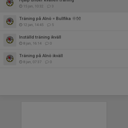
15 jan, 10:32
3
Träning på Alnö = Bullfika 🌞👐
12 jan, 14:45
5
Inställd träning ikväll
8 jan, 16:14
0
Träning på Alnö ikväll
8 jan, 07:37
0