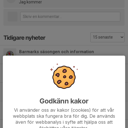
Jag kommer
Tidigare nyheter
Barmarks säsongen och information
9 maj, 10:36
0
Slut på skidsäsongen
24 mar, 09:19
4
Skate ikväll
26 feb, 16:19
0
Godkänn kakor
Ta med både skate och klassiskt imorgon
Vi använder oss av kakor (cookies) för att vår
15 feb, 21:18
0
webbplats ska fungera bra för dig. De används
även för webbanalys i syfte att hjälpa oss att
Info ang Luckstaskidan
förbättra våra tjänster.