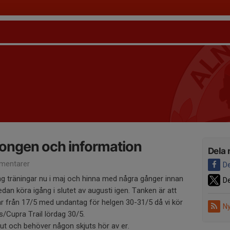
ongen och information
Dela 
mentarer
De
gång träningar nu i maj och hinna med några gånger innan
De
edan köra igång i slutet av augusti igen. Tanken är att
ar från 17/5 med undantag för helgen 30-31/5 då vi kör
Ny
s/Cupra Trail lördag 30/5.
ut och behöver någon skjuts hör av er.