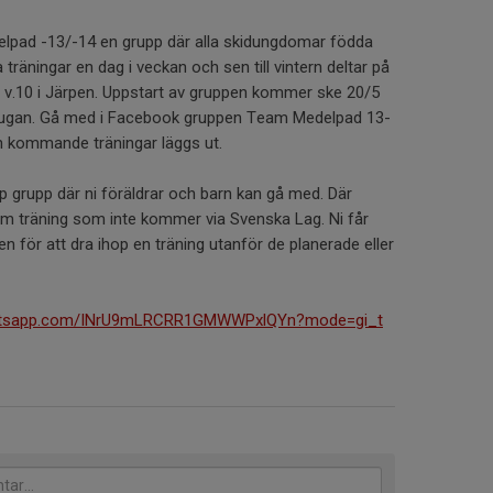
elpad -13/-14 en grupp där alla skidungdomar födda
äningar en dag i veckan och sen till vintern deltar på
.10 i Järpen. Uppstart av gruppen kommer ske 20/5
istugan. Gå med i Facebook gruppen Team Medelpad 13-
h kommande träningar läggs ut.
 grupp där ni föräldrar och barn kan gå med. Där
 om träning som inte kommer via Svenska Lag. Ni får
 för att dra ihop en träning utanför de planerade eller
.
hatsapp.com/INrU9mLRCRR1GMWWPxlQYn?mode=gi_t