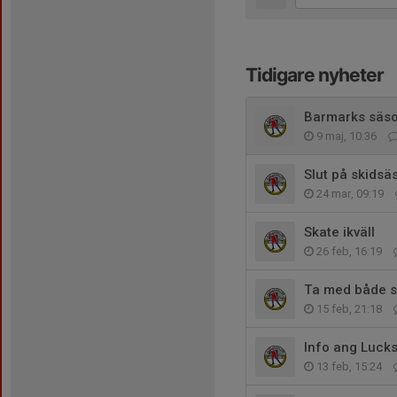
Tidigare nyheter
Barmarks säso
9 maj, 10:36
Slut på skids
24 mar, 09:19
Skate ikväll
26 feb, 16:19
Ta med både s
15 feb, 21:18
Info ang Luck
13 feb, 15:24