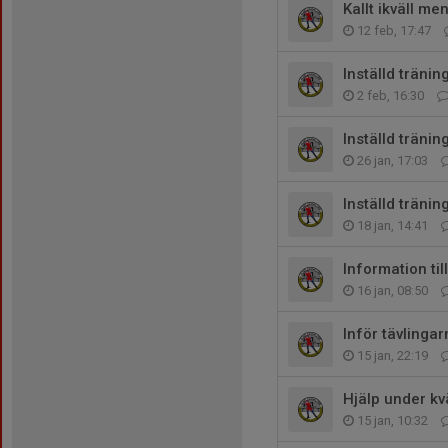
Kallt ikväll men
12 feb, 17:47
Inställd tränin
2 feb, 16:30
Inställd tränin
26 jan, 17:03
Inställd träni
18 jan, 14:41
Information til
16 jan, 08:50
Inför tävlingar
15 jan, 22:19
Hjälp under kv
15 jan, 10:32