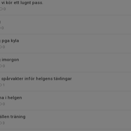
 vi kör ett lugnt pass.
0
g
0
g pga kyla
0
ng imorgon
0
l spårvakter inför helgens tävlingar
1
na i helgen
0
ällen träning
3