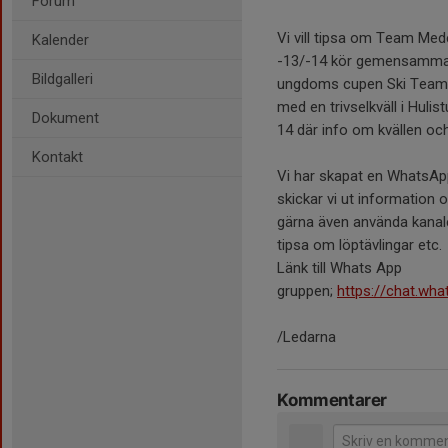
Forum
Vi vill tipsa om Team Med
Kalender
-13/-14 kör gemensamma tr
Bildgalleri
ungdoms cupen Ski Team v
med en trivselkväll i Hul
Dokument
14 där info om kvällen oc
Kontakt
Vi har skapat en WhatsApp
skickar vi ut information
gärna även använda kanalen
tipsa om löptävlingar etc
Länk till Whats App
gruppen;
https://chat.w
/Ledarna
Kommentarer