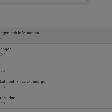
ngen och information
0
äsongen
4
0
kate och klassiskt imorgon
0
staskidan
0