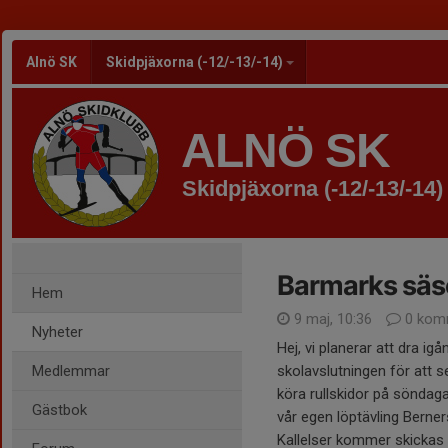
Alnö SK
Skidpjäxorna (-12/-13/-14)
ALNÖ SK
Skidpjäxorna (-12/-13/-14)
Barmarks säs
Hem
9 maj, 10:36
0 kom
Nyheter
Hej, vi planerar att dra i
Medlemmar
skolavslutningen för att s
köra rullskidor på söndag
Gästbok
vår egen löptävling Berner
Kallelser kommer skickas 