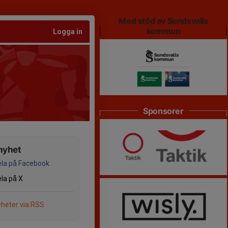
Med stöd av Sundsvalls
kommun
Logga in
Sponsorer
nyhet
la på Facebook
la på X
heter via RSS