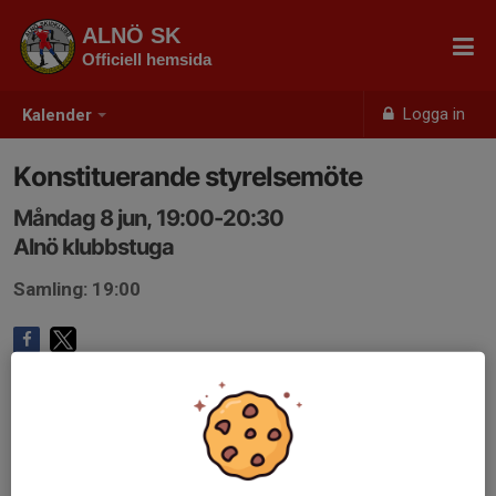
ALNÖ SK
Officiell hemsida
Logga in
Kalender
Konstituerande styrelsemöte
Måndag 8 jun, 19:00-20:30
Alnö klubbstuga
Samling: 19:00