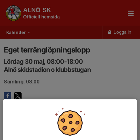
ALNÖ SK
Officiell hemsida
Logga in
Kalender
Eget terränglöpningslopp
Lördag 30 maj, 08:00-18:00
Alnö skidstadion o klubbstugan
Samling: 08:00