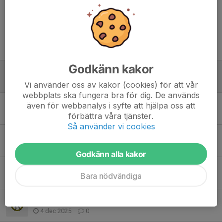
Träningen ställs in 12/2
12 feb, 16:04
0
Inställd träning 5feb
5 feb, 15:54
0
Godkänn kakor
29/1 Inställd träning
29 jan, 06:30
1
Vi använder oss av kakor (cookies) för att vår
webbplats ska fungera bra för dig. De används
Träningen inställd 8/1
även för webbanalys i syfte att hjälpa oss att
8 jan, 16:22
0
förbättra våra tjänster.
Så använder vi cookies
Långpanna till hemmatävlingar
27 dec 2025
10
Godkänn alla kakor
Träningen ställs in 18/12
Bara nödvändiga
18 dec 2025
0
Träningen ställs in 18/12
4 dec 2025
0