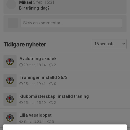
Mikael
5 feb, 15:31
Blir träning idag?
Tidigare nyheter
Avslutning skidlek
29 mar, 18:14
2
Träningen inställd 26/3
25 mar, 19:41
0
Klubbmästerskap, inställd träning
15 mar, 15:29
2
Lilla vasaloppet
8 mar, 20:24
5