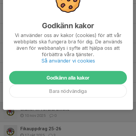
29/1 Inställd träning
29 jan, 06:30
1
Godkänn kakor
Träningen inställd 8/1
Vi använder oss av kakor (cookies) för att vår
8 jan, 16:22
0
webbplats ska fungera bra för dig. De används
även för webbanalys i syfte att hjälpa oss att
Långpanna till hemmatävlingar
förbättra våra tjänster.
27 dec 2025
10
Så använder vi cookies
Träningen ställs in 18/12
18 dec 2025
0
Godkänn alla kakor
Träningen ställs in 18/12
Bara nödvändiga
4 dec 2025
0
Ställer in föräldramöte
10 nov 2025
0
Fikauppdrag 25-26
17 okt 2025
3