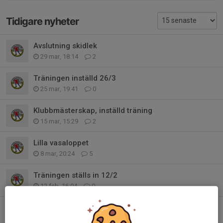
Tidigare nyheter
Avslutning skidlek
29 mar, 18:14
2
Träningen inställd 26/3
25 mar, 19:41
0
Klubbmästerskap, inställd träning
15 mar, 15:29
2
Lilla vasaloppet
8 mar, 20:24
5
Träningen ställs in 12/2
12 feb, 16:04
0
Inställd träning 5feb
5 feb, 15:54
0