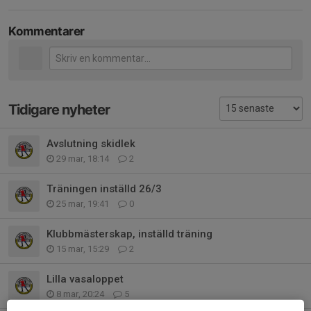
Kommentarer
Tidigare nyheter
Avslutning skidlek
29 mar, 18:14
2
Träningen inställd 26/3
25 mar, 19:41
0
Klubbmästerskap, inställd träning
15 mar, 15:29
2
Lilla vasaloppet
8 mar, 20:24
5