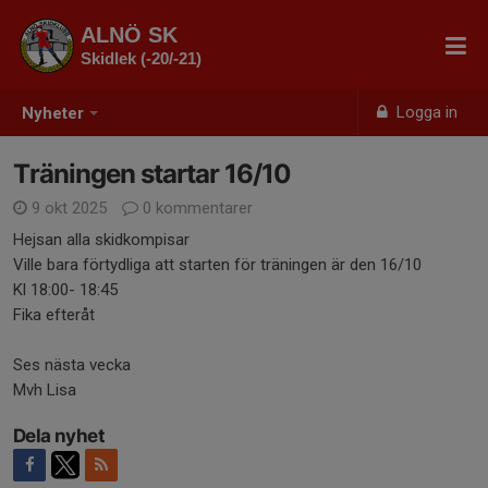
ALNÖ SK
Skidlek (-20/-21)
Logga in
Nyheter
Träningen startar 16/10
9 okt 2025
0 kommentarer
Hejsan alla skidkompisar
Ville bara förtydliga att starten för träningen är den 16/10
Kl 18:00- 18:45
Fika efteråt
Ses nästa vecka
Mvh Lisa
Dela nyhet