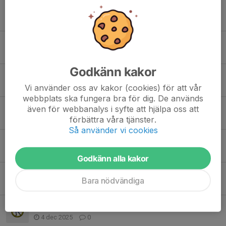
Träningen ställs in 12/2
12 feb, 16:04
0
Inställd träning 5feb
5 feb, 15:54
0
Godkänn kakor
29/1 Inställd träning
29 jan, 06:30
1
Vi använder oss av kakor (cookies) för att vår
webbplats ska fungera bra för dig. De används
Träningen inställd 8/1
även för webbanalys i syfte att hjälpa oss att
förbättra våra tjänster.
8 jan, 16:22
0
Så använder vi cookies
Långpanna till hemmatävlingar
27 dec 2025
10
Godkänn alla kakor
Träningen ställs in 18/12
Bara nödvändiga
18 dec 2025
0
Träningen ställs in 18/12
4 dec 2025
0