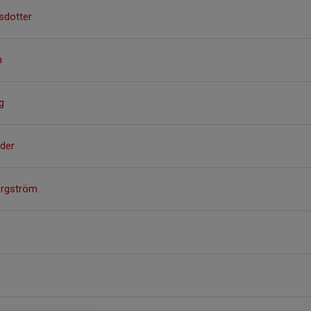
sdotter
n
g
der
ergström