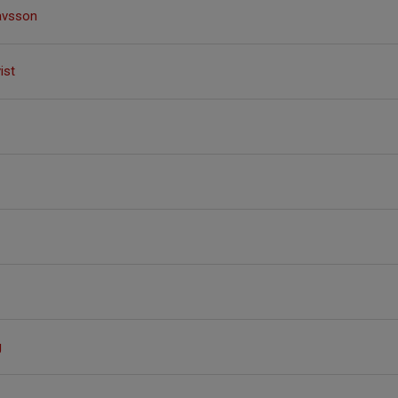
avsson
ist
g