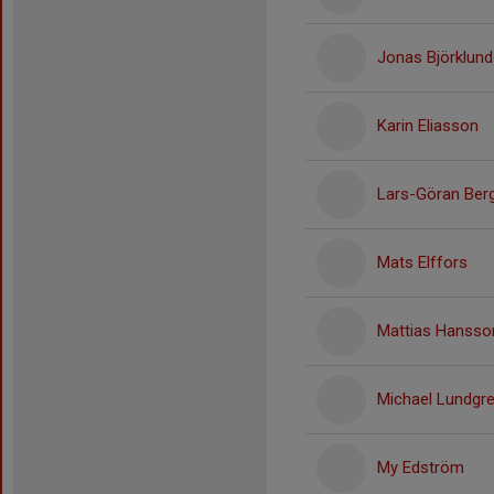
Jonas Björklund
Karin Eliasson
Lars-Göran Ber
Mats Elffors
Mattias Hansso
Michael Lundgr
My Edström