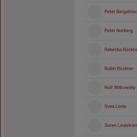
Peter Bergströ
Peter Norberg
Rebecka Röckn
Robin Röckner
Rolf Witkowsky
Svea Linde
Sören Lindströ