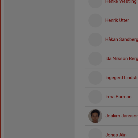
Henke Westling
Henrik Utter
Håkan Sandber
Ida Nilsson Ber
Ingegerd Linds
Irma Burman
Joakim Jansso
Jonas Alin