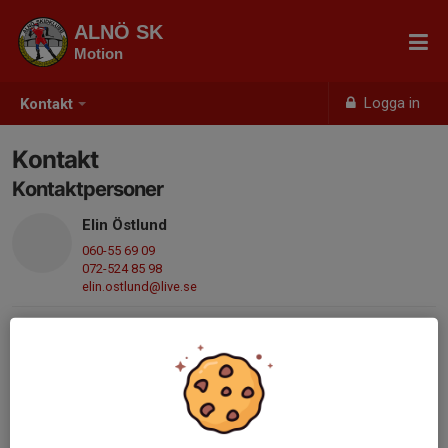
ALNÖ SK
Motion
Logga in
Kontakt
Kontakt
Kontaktpersoner
Elin Östlund
060-55 69 09
072-524 85 98
elin.ostlund@live.se