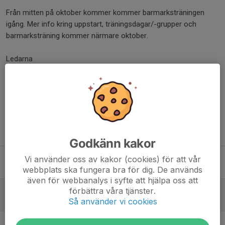
Från mitten på oktober kommer kommer barmarksträningen
igång. Mer info kring uppstart, träningsdagar/-grupper och
barmarksträning kommer närmare oktober.
Ledarna
Dela nyhet
Tidigare nyheter
Godkänn kakor
Rullskidträning söndag 28/9 flyttas till Alnö
Vi använder oss av kakor (cookies) för att vår
25 sep 2025
0
webbplats ska fungera bra för dig. De används
även för webbanalys i syfte att hjälpa oss att
Rullskidträningar
förbättra våra tjänster.
Så använder vi cookies
30 aug 2025
0
Träning idag inställd