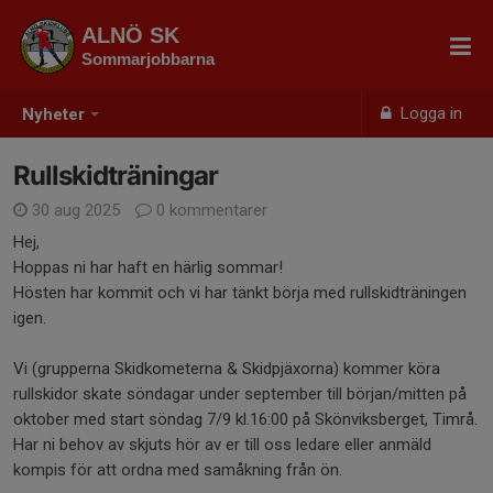
ALNÖ SK
Sommarjobbarna
Logga in
Nyheter
Rullskidträningar
30 aug 2025
0 kommentarer
Hej,
Hoppas ni har haft en härlig sommar!
Hösten har kommit och vi har tänkt börja med rullskidträningen
igen.
Vi (grupperna Skidkometerna & Skidpjäxorna) kommer köra
rullskidor skate söndagar under september till början/mitten på
oktober med start söndag 7/9 kl.16:00 på Skönviksberget, Timrå.
Har ni behov av skjuts hör av er till oss ledare eller anmäld
kompis för att ordna med samåkning från ön.