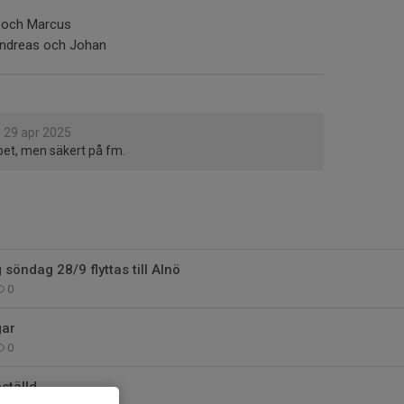
r och Marcus
Andreas och Johan
o
29 apr 2025
pet, men säkert på fm.
 söndag 28/9 flyttas till Alnö
0
gar
0
ställd