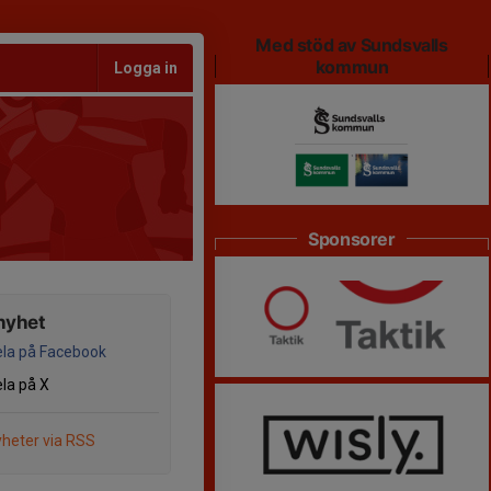
Med stöd av Sundsvalls
kommun
Logga in
Sponsorer
nyhet
la på Facebook
la på X
heter via RSS