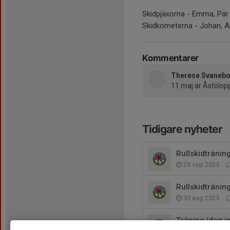
Skidpjäxorna - Emma, Pä
Skidkometerna - Johan, 
Kommentarer
Therese Svaneb
11 maj är Åstölop
Tidigare nyheter
Rullskidträning
25 sep 2025
Rullskidtränin
30 aug 2025
Träning idag in