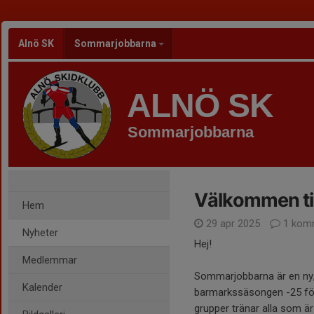
Alnö SK
Sommarjobbarna
ALNÖ SK
Sommarjobbarna
Välkommen ti
Hem
29 apr 2025
1 kom
Nyheter
Hej!
Medlemmar
Sommarjobbarna är en ny, 
Kalender
barmarkssäsongen -25 för 
grupper tränar alla som är