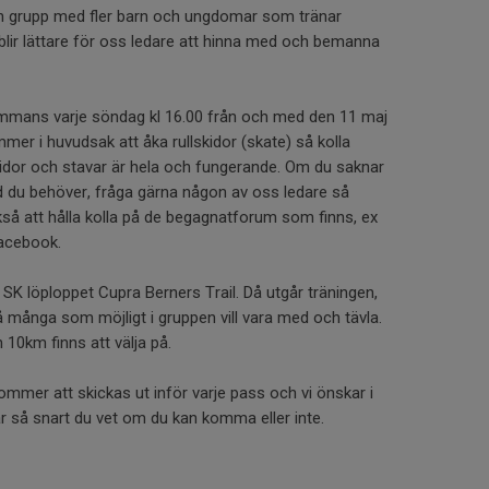
en grupp med fler barn och ungdomar som tränar
blir lättare för oss ledare att hinna med och bemanna
ammans varje söndag kl 16.00 från och med den 11 maj
ommer i huvudsak att åka rullskidor (skate) så kolla
kidor och stavar är hela och fungerande. Om du saknar
ad du behöver, fråga gärna någon av oss ledare så
r också att hålla kolla på de begagnatforum som finns, ex
Facebook.
SK löploppet Cupra Berners Trail. Då utgår träningen,
 många som möjligt i gruppen vill vara med och tävla.
10km finns att välja på.
kommer att skickas ut inför varje pass och vi önskar i
ar så snart du vet om du kan komma eller inte.