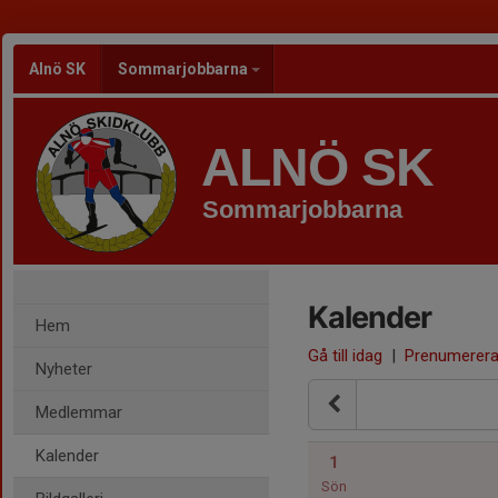
Alnö SK
Sommarjobbarna
ALNÖ SK
Sommarjobbarna
Kalender
Hem
Gå till idag
|
Prenumerer
Nyheter
Medlemmar
Kalender
1
Sön