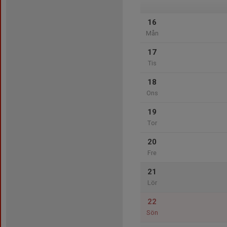
16
Mån
17
Tis
18
Ons
19
Tor
20
Fre
21
Lör
22
Sön