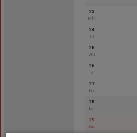
23
Mån
24
Tis
25
Ons
26
Tor
27
Fre
28
Lör
29
Sön