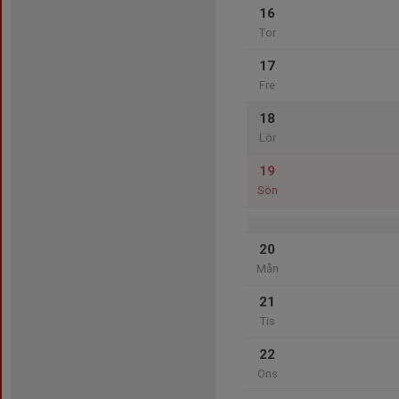
16
Tor
17
Fre
18
Lör
19
Sön
20
Mån
21
Tis
22
Ons