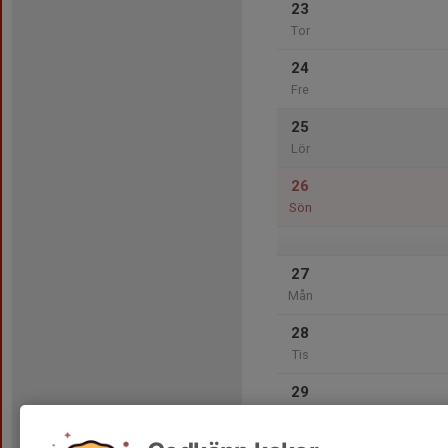
23
Tor
24
Fre
25
Lör
26
Sön
27
Mån
28
Tis
29
Ons