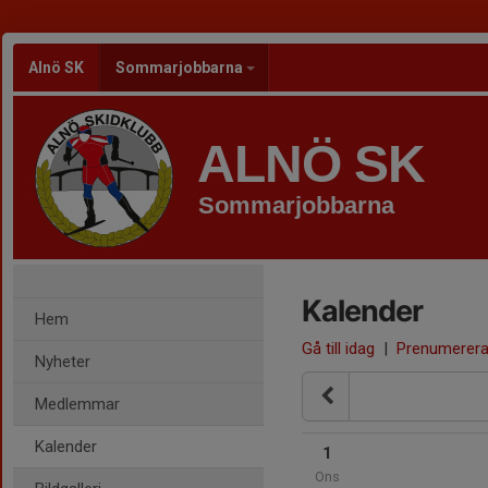
Alnö SK
Sommarjobbarna
ALNÖ SK
Sommarjobbarna
Kalender
Hem
Gå till idag
|
Prenumerer
Nyheter
Medlemmar
Kalender
1
Ons