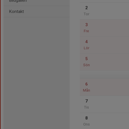
Bildgalleri
2
Kontakt
Tor
3
Fre
4
Lör
5
Sön
6
Mån
7
Tis
8
Ons