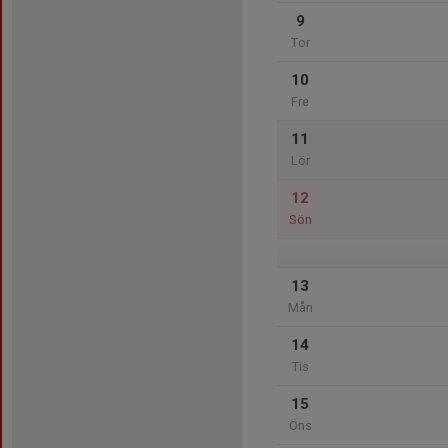
9
Tor
10
Fre
11
Lör
12
Sön
13
Mån
14
Tis
15
Ons