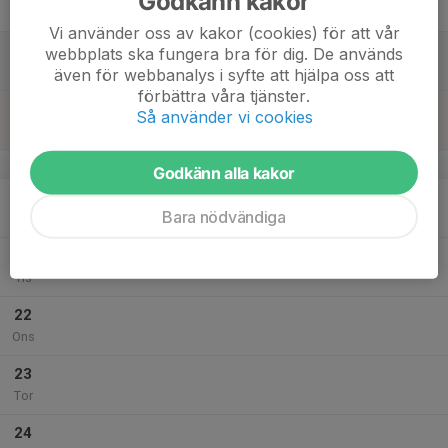
Godkänn kakor
Fre
Vi använder oss av kakor (cookies) för att vår
18
webbplats ska fungera bra för dig. De används
Lör
även för webbanalys i syfte att hjälpa oss att
förbättra våra tjänster.
19
Så använder vi cookies
Sön
v.17
Godkänn alla kakor
20
Bara nödvändiga
Mån
21
Tis
22
Ons
23
Tor
24