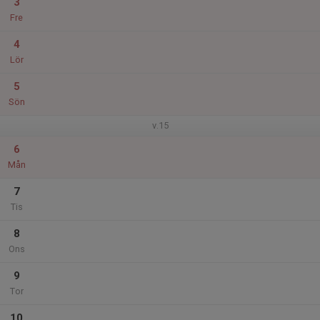
3
Fre
4
Lör
5
Sön
v.15
6
Mån
7
Tis
8
Ons
9
Tor
10