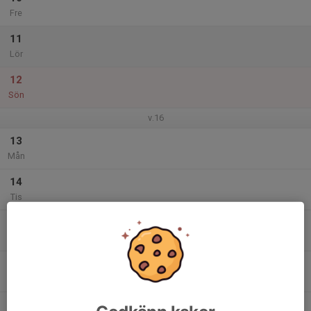
Fre
11
Lör
12
Sön
v.16
13
Mån
14
Tis
15
Ons
16
Tor
17