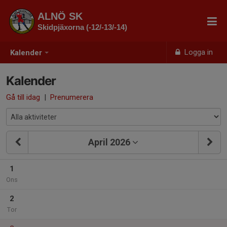
ALNÖ SK
Skidpjäxorna (-12/-13/-14)
Logga in
Kalender
Kalender
Gå till idag
|
Prenumerera
April 2026
1
Ons
2
Tor