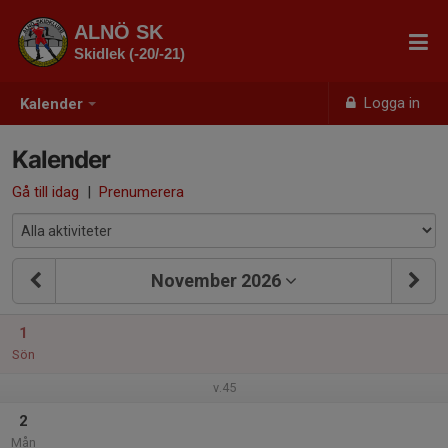
ALNÖ SK
Skidlek (-20/-21)
Logga in
Kalender
Kalender
Gå till idag
|
Prenumerera
November 2026
1
Sön
v.45
2
Mån