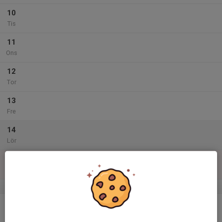
10
Tis
11
Ons
12
Tor
13
Fre
14
Lör
15
Sön
v.47
16
Mån