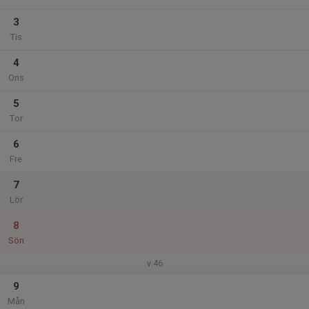
3
Tis
4
Ons
5
Tor
6
Fre
7
Lör
8
Sön
v.46
9
Mån