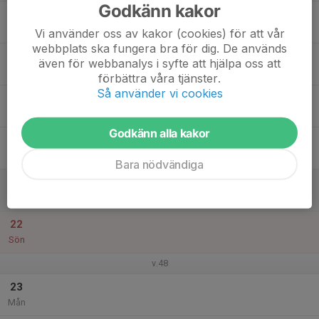
Godkänn kakor
17
Tis
Vi använder oss av kakor (cookies) för att vår
webbplats ska fungera bra för dig. De används
18
även för webbanalys i syfte att hjälpa oss att
Ons
förbättra våra tjänster.
Så använder vi cookies
19
Tor
Godkänn alla kakor
20
Fre
Bara nödvändiga
21
Lör
22
Sön
v.48
23
Mån