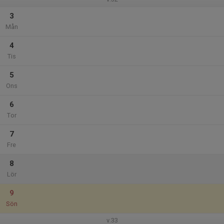
3
Mån
4
Tis
5
Ons
6
Tor
7
Fre
8
Lör
9
Sön
v.33