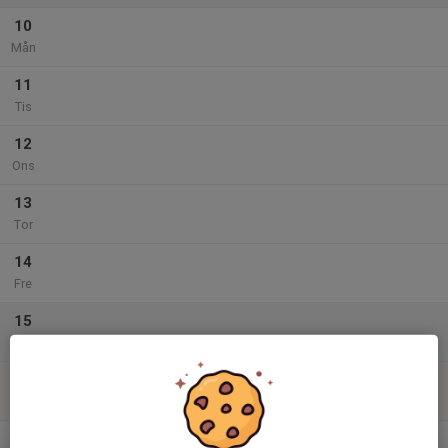
10
Mån
11
Tis
12
Ons
13
Tor
14
Fre
15
Lör
16
Sön
v.34