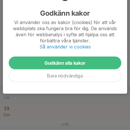
17
Godkänn kakor
Mån
Vi använder oss av kakor (cookies) för att vår
18
webbplats ska fungera bra för dig. De används
Tis
även för webbanalys i syfte att hjälpa oss att
19
förbättra våra tjänster.
Så använder vi cookies
Ons
20
Godkänn alla kakor
Tor
21
Bara nödvändiga
Fre
22
Lör
23
Sön
v.35