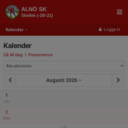
ALNÖ SK
Skidlek (-20/-21)
Logga in
Kalender
Kalender
Gå till idag
|
Prenumerera
Augusti 2026
1
Lör
2
Sön
v.32