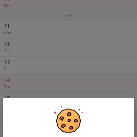
Sön
v.20
11
Mån
12
Tis
13
Ons
14
Tor
15
Fre
16
Lör
17