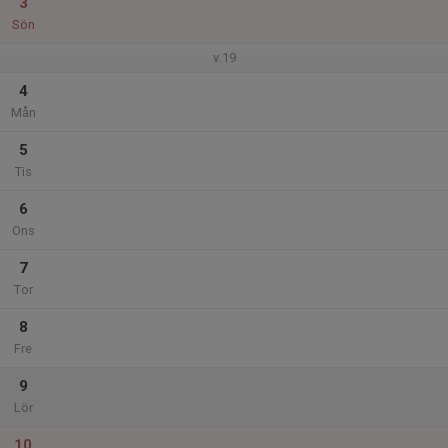
3
Sön
v.19
4
Mån
5
Tis
6
Ons
7
Tor
8
Fre
9
Lör
10