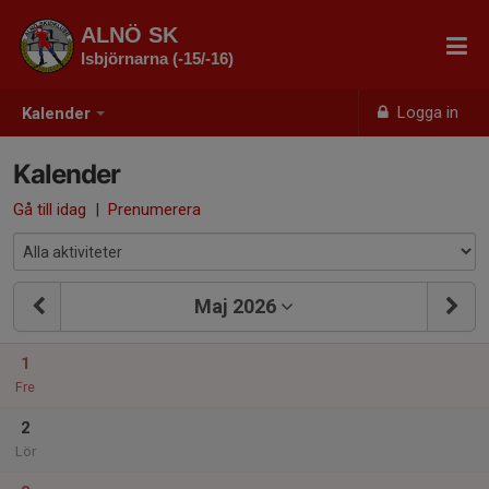
ALNÖ SK
Isbjörnarna (-15/-16)
Logga in
Kalender
Kalender
Gå till idag
|
Prenumerera
Maj 2026
1
Fre
2
Lör