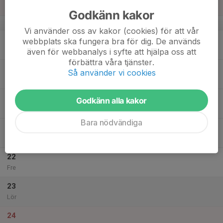
Sön
Godkänn kakor
v.21
Vi använder oss av kakor (cookies) för att vår
18
webbplats ska fungera bra för dig. De används
Mån
även för webbanalys i syfte att hjälpa oss att
förbättra våra tjänster.
19
Så använder vi cookies
Tis
20
Godkänn alla kakor
Ons
Bara nödvändiga
21
Tor
22
Fre
23
Lör
24