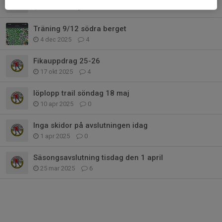
8 dec 2025
0
Träning 9/12 södra berget
4 dec 2025
4
Fikauppdrag 25-26
17 okt 2025
4
löplopp trail söndag 18 maj
10 apr 2025
0
Inga skidor på avslutningen idag
1 apr 2025
0
Säsongsavslutning tisdag den 1 april
25 mar 2025
6