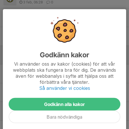
3 feb, 06:28
0
Inställd träning 27/1
27 jan, 06:33
0
Ang dagens tävling
17 jan, 08:38
0
Fel skidor den idag den 13/1
Godkänn kakor
13 jan, 19:40
3
Vi använder oss av kakor (cookies) för att vår
webbplats ska fungera bra för dig. De används
Parkeringsuppdrag Alnö ski tour 16-18 jan
även för webbanalys i syfte att hjälpa oss att
7 jan, 09:47
5
förbättra våra tjänster.
Så använder vi cookies
Kallasafetten
12 dec 2025
1
Godkänn alla kakor
Alnösk jacka storlek 130
10 dec 2025
1
Bara nödvändiga
Alnö Ski Tour 16-18 januari