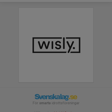
För
smarta
idrottsföreningar