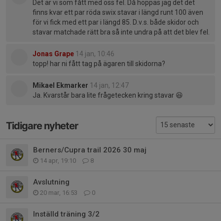
Det är vi som fått med oss fel. Då hoppas jag det det
finns kvar ett par röda swix stavar i längd runt 100 även
för vi fick med ett par i längd 85. D.v.s. både skidor och
stavar matchade rätt bra så inte undra på att det blev fel.
Jonas Grape
14 jan, 10:46
topp! har ni fått tag på ägaren till skidorna?
Mikael Ekmarker
14 jan, 12:47
Ja. Kvarstår bara lite frågetecken kring stavar 😆
Tidigare nyheter
Berners/Cupra trail 2026 30 maj
14 apr, 19:10
8
Avslutning
20 mar, 16:53
0
Inställd träning 3/2