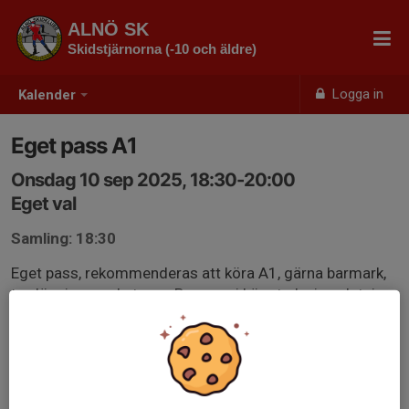
ALNÖ SK
Skidstjärnorna (-10 och äldre)
Logga in
Kalender
Eget pass A1
Onsdag 10 sep 2025, 18:30-20:00
Eget val
Samling: 18:30
Eget pass, rekommenderas att köra A1, gärna barmark,
tex löpning med stavar. Bra om ni kör styrka i anslutning
till passet