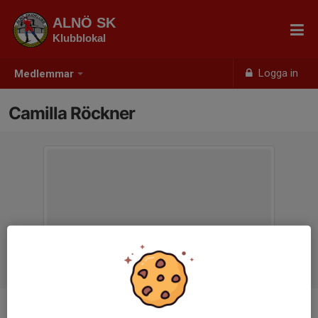
ALNÖ SK
Klubblokal
Logga in
Medlemmar
Camilla Röckner